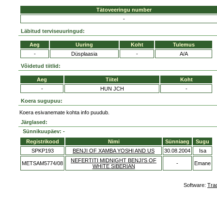
Tätoveeringu number
-
Läbitud terviseuuringud:
Aeg
Uuring
Koht
Tulemus
-
Düsplaasia
-
A/A
Võidetud tiitlid:
Aeg
Tiitel
Koht
-
HUN JCH
-
Koera sugupuu:
Koera esivanemate kohta info puudub.
Järglased:
Sünnikuupäev: -
Registrikood
Nimi
Sünniaeg
Sugu
SPKP193
BENJI OF XAMBA YOSHI AND US
30.08.2004
Isa
NEFERTITI MIDNIGHT BENJI'S OF
METSAM5774/08
-
Emane
WHITE SIBERIAN
Software:
Tra