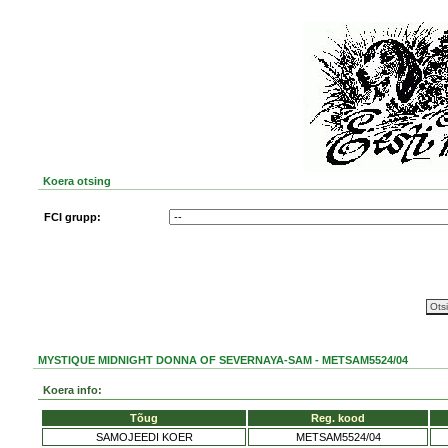
Koera otsing
FCI grupp:
MYSTIQUE MIDNIGHT DONNA OF SEVERNAYA-SAM - METSAM5524/04
Koera info:
Tõug
Reg. kood
SAMOJEEDI KOER
METSAM5524/04