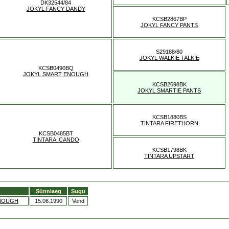
DK32544/84
JOKYL FANCY DANDY
KCSB2867BP
JOKYL FANCY PANTS
S29188/80
JOKYL WALKIE TALKIE
KCSB0490BQ
JOKYL SMART ENOUGH
KCSB2698BK
JOKYL SMARTIE PANTS
KCSB1880BS
TINTARA FIRETHORN
KCSB0485BT
TINTARA ICANDO
KCSB1798BK
TINTARA UPSTART
Sünniaeg
Sugu
ENOUGH
15.06.1990
Vend