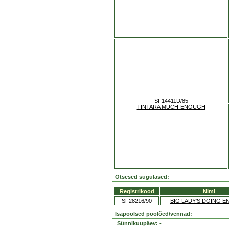
SF14411D/85
TINTARA MUCH-ENOUGH
Otsesed sugulased:
Registrikood
Nimi
SF28216/90
BIG LADY'S DOING 
Isapoolsed poolõed/vennad:
Sünnikuupäev: -