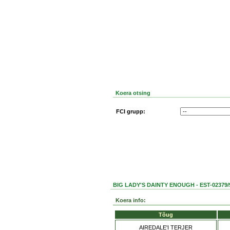
Koera otsing
FCI grupp:
BIG LADY'S DAINTY ENOUGH - EST-02379/
Koera info:
Tõug
AIREDALE'I TERJER