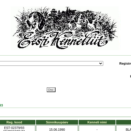
Registr
93
Reg. kood
Sünnikuupäev
Kenneli nimi
EST-02379/93
15.06.1990
-
BL