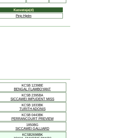
Kasvataja(d)
Pirjo Hjelm
KCSB 1239BE
BENGAL FLAMBOYANT
KCSB 2395BA
SICCAWEI IMPUDENT MISS
KCSB 1833BK
TURITH ADONIS
KCSB 0443BK
PERRANCOURT PREVIEW
1850BG
SICCAWEI GALLIARD
KCSB2698BK