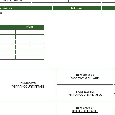
SF28218/90 B1
u number
Mikrokiip
8A
-
Koht
-
-
-
-
-
-
KCSB1850BG
SICCAWEI GALLIARD
DK09830/85
PERRANCOURT PIRATE
KCSB1108BM
PERRANCOURT PLAYFUL
KCSB2973BR
JOKYL GALLIPANTS