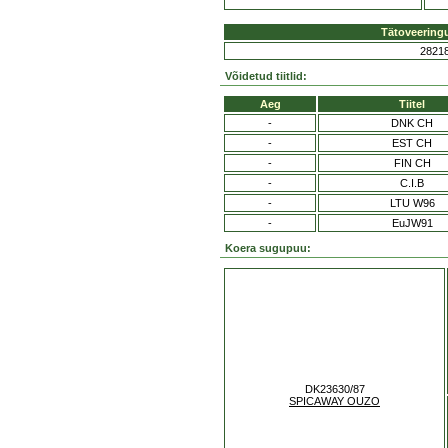
Tätoveering
2821
Võidetud tiitlid:
Aeg
Tiitel
-
DNK CH
-
EST CH
-
FIN CH
-
C.I.B
-
LTU W96
-
EuJW91
Koera sugupuu:
DK23630/87
SPICAWAY OUZO