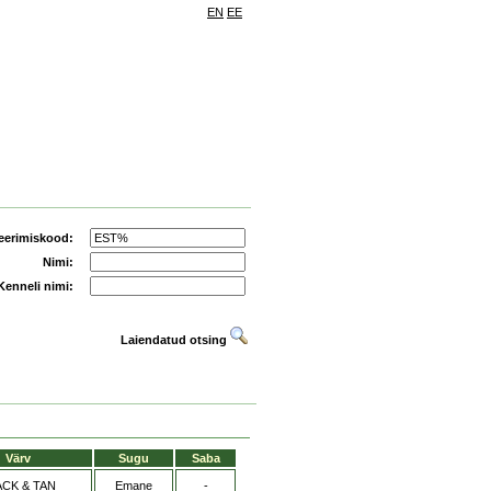
EN
EE
eerimiskood:
Nimi:
Kenneli nimi:
Laiendatud otsing
Värv
Sugu
Saba
ACK & TAN
Emane
-