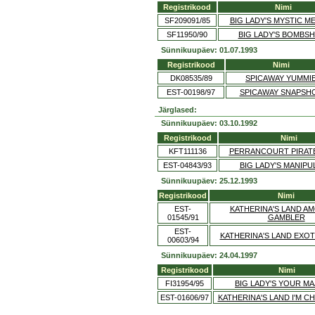
Registrikood
Nimi
SF209091/85
BIG LADY'S MYSTIC M
SF11950/90
BIG LADY'S BOMBSH
Sünnikuupäev: 01.07.1993
Registrikood
Nimi
DK08535/89
SPICAWAY YUMMI
EST-00198/97
SPICAWAY SNAPSH
Järglased:
Sünnikuupäev: 03.10.1992
Registrikood
Nimi
KFT111136
PERRANCOURT PIRATE
EST-04843/93
BIG LADY'S MANIP
Sünnikuupäev: 25.12.1993
Registrikood
Nimi
EST-
KATHERINA'S LAND A
01545/91
GAMBLER
EST-
KATHERINA'S LAND EXOT
00603/94
Sünnikuupäev: 24.04.1997
Registrikood
Nimi
FI31954/95
BIG LADY'S YOUR M
EST-01606/97
KATHERINA'S LAND I'M 