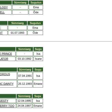
Sünniaeg
Sugulus
ELODY
-
Ema
ELL
-
Õde
Sünniaeg
Sugulus
E
-
Ema
OT
01.07.1993
Õde
Sünniaeg
Sugu
 PRINCE
-
Isa
ULATOR
03.10.1992
Isane
Sünniaeg
Sugu
MOROUS
07.04.1991
Isa
IC DAINTY
25.12.1993
Emane
Sünniaeg
Sugu
AJESTY
12.04.1995
Isa
CHERRY TOO
24.04.1997
Emane