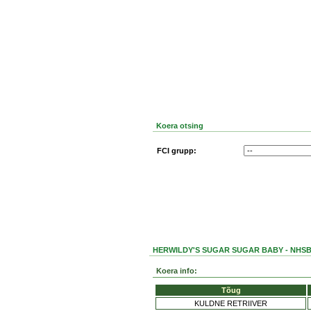
Koera otsing
FCI grupp:
HERWILDY'S SUGAR SUGAR BABY - NHSB
Koera info:
Tõug
KULDNE RETRIIVER