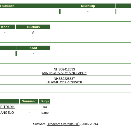
u number
Mikrokiip
-
Koht
Tulemus
-
A
Koht
-
NHSB2412633
XANTHOUS SIRE SINCLAERE
NHSB2228387
HERWILDY'S PICKWICK
Sünniaeg
Sugu
 RITRILYN
-
Isa
ELANGELO
-
Isane
Software:
Tradenet Systems OÜ
(2006-2026)