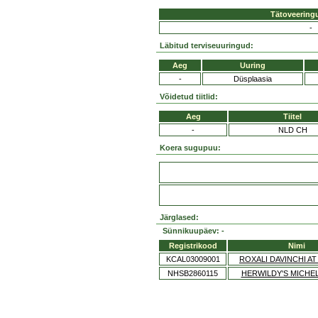
Tätoveering
-
Läbitud terviseuuringud:
Aeg
Uuring
-
Düsplaasia
Võidetud tiitlid:
Aeg
Tiitel
-
NLD CH
Koera sugupuu:
Järglased:
Sünnikuupäev: -
Registrikood
Nimi
KCAL03009001
ROXALI DAVINCHI AT
NHSB2860115
HERWILDY'S MICH