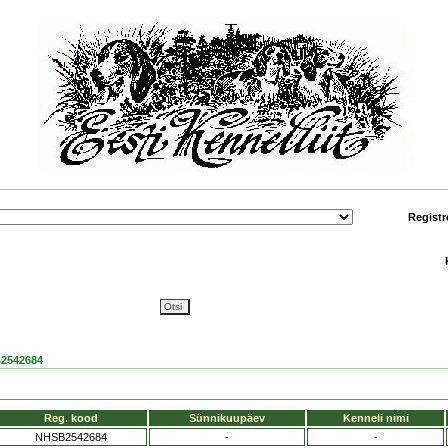
Registr
2542684
Reg. kood
Sünnikuupäev
Kenneli nimi
NHSB2542684
-
-