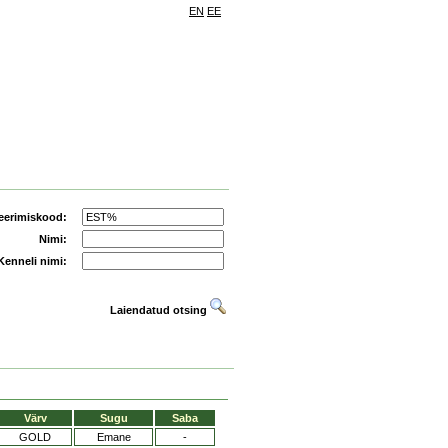
EN
EE
eerimiskood:
Nimi:
Kenneli nimi:
Laiendatud otsing
Värv
Sugu
Saba
GOLD
Emane
-