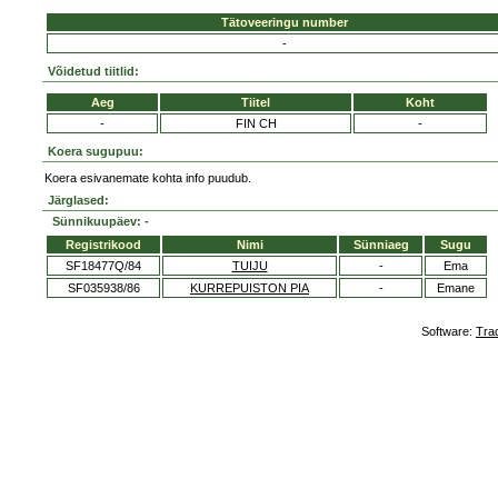
Tätoveeringu number
-
Võidetud tiitlid:
Aeg
Tiitel
Koht
-
FIN CH
-
Koera sugupuu:
Koera esivanemate kohta info puudub.
Järglased:
Sünnikuupäev: -
Registrikood
Nimi
Sünniaeg
Sugu
SF18477Q/84
TUIJU
-
Ema
SF035938/86
KURREPUISTON PIA
-
Emane
Software:
Tra