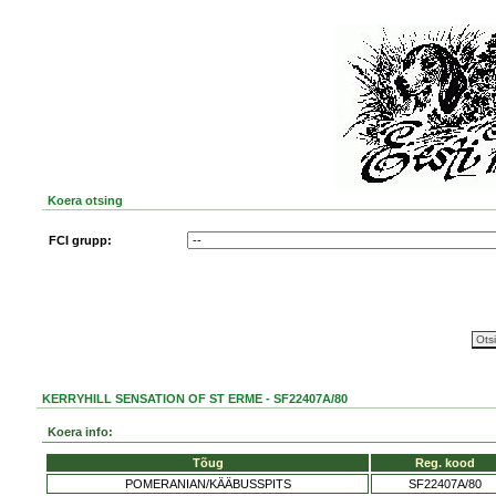
Koera otsing
FCI grupp:
KERRYHILL SENSATION OF ST ERME - SF22407A/80
Koera info:
Tõug
Reg. kood
POMERANIAN/KÄÄBUSSPITS
SF22407A/80