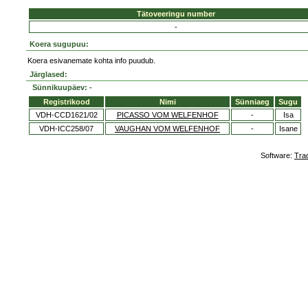
Tätoveeringu number
-
Koera sugupuu:
Koera esivanemate kohta info puudub.
Järglased:
Sünnikuupäev: -
Registrikood
Nimi
Sünniaeg
Sugu
VDH-CCD1621/02
PICASSO VOM WELFENHOF
-
Isa
VDH-ICC258/07
VAUGHAN VOM WELFENHOF
-
Isane
Software:
Tra