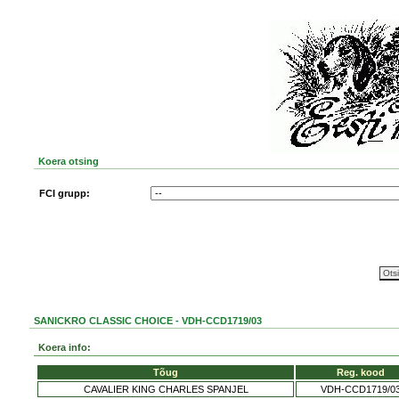
Koera otsing
FCI grupp:
SANICKRO CLASSIC CHOICE - VDH-CCD1719/03
Koera info:
Tõug
Reg. kood
CAVALIER KING CHARLES SPANJEL
VDH-CCD1719/0