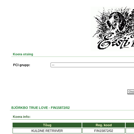
Koera otsing
FCI grupp:
BJÖRKBO TRUE LOVE - FIN15872/02
Koera info:
Tõug
Reg. kood
KULDNE RETRIIVER
FIN15872/02