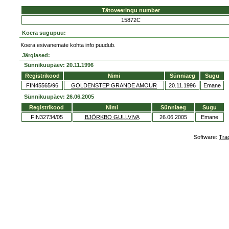
Tätoveeringu number
15872C
Koera sugupuu:
Koera esivanemate kohta info puudub.
Järglased:
Sünnikuupäev: 20.11.1996
Registrikood
Nimi
Sünniaeg
Sugu
FIN45565/96
GOLDENSTEP GRANDE AMOUR
20.11.1996
Emane
Sünnikuupäev: 26.06.2005
Registrikood
Nimi
Sünniaeg
Sugu
FIN32734/05
BJÖRKBO GULLVIVA
26.06.2005
Emane
Software:
Tra