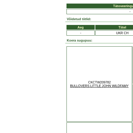
Tätoveering
-
Võidetud tiitlid:
Aeg
Tiitel
-
UKR CH
Koera sugupuu:
CKCTW209782
BULLOVERS LITTLE JOHN WILDFAMY