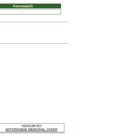
Kasvataja(d)
-
VDH/GBF357
ANTERRABAE MEMORIAL JOKER