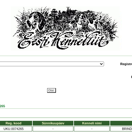
Registr
265
Reg. kood
Sünnikuupäev
Kenneli nimi
UKU.0074265
-
-
BRIND