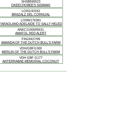
SHSB590523
OKEECHOBEE'S SISIMAKI
LOI01/43162
BRAZALZ DEL CORNIJAL
LOI99/176381
FARAOLAND ADELAIDE TO SALLY HELED
ANKC2100005631
AMATOL RED ALERT
FIN24427/99
AMANDA OF THE DUTCH BULL'S FARM
VDH/GBFG300
MERLIN OF THE DUTCH BULL'S FARM
VDH GBF G177
ANTERRABAE MEMORIAL COCONUT