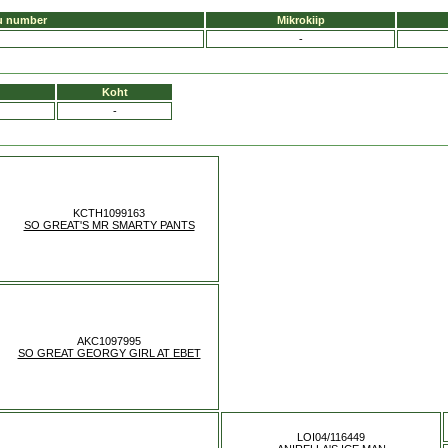
u number
Mikrokiip
-
Koht
-
KCTH1099163
SO GREAT'S MR SMARTY PANTS
AKC1097995
SO GREAT GEORGY GIRL AT EBET
LOI04/116449