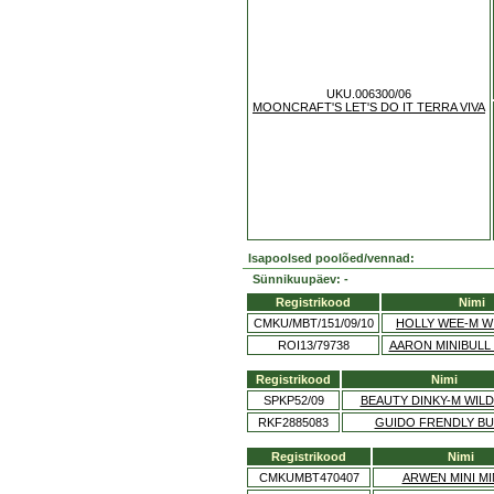
UKU.006300/06
MOONCRAFT'S LET'S DO IT TERRA VIVA
Isapoolsed poolõed/vennad:
Sünnikuupäev: -
Registrikood
Nimi
CMKU/MBT/151/09/10
HOLLY WEE-M W
ROI13/79738
AARON MINIBULL
Registrikood
Nimi
SPKP52/09
BEAUTY DINKY-M WILD
RKF2885083
GUIDO FRENDLY BU
Registrikood
Nimi
CMKUMBT470407
ARWEN MINI MI