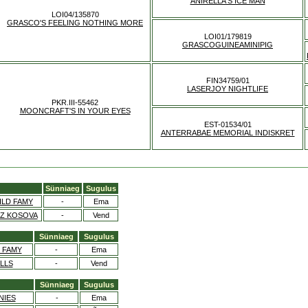
ANIRELLA'S ICE MAN
LOI04/135870
GRASCO'S FEELING NOTHING MORE
LOI01/179819
GRASCOGUINEAMINIPIG
FIN34759/01
LASERJOY NIGHTLIFE
PKR.III-55462
MOONCRAFT'S IN YOUR EYES
EST-01534/01
ANTERRABAE MEMORIAL INDISKRET
Sünniaeg
Sugulus
ILD FAMY
-
Ema
 Z KOSOVA
-
Vend
Sünniaeg
Sugulus
 FAMY
-
Ema
LLS
-
Vend
Sünniaeg
Sugulus
NIES
-
Ema