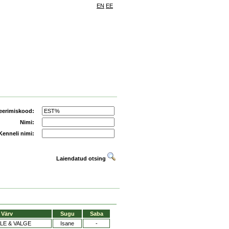
EN
EE
eerimiskood:
Nimi:
Kenneli nimi:
Laiendatud otsing
Värv
Sugu
Saba
LE & VALGE
Isane
-