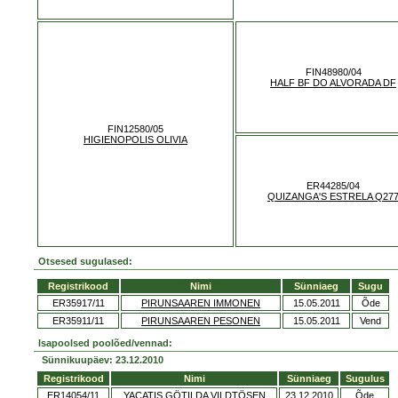
FIN48980/04
HALF BF DO ALVORADA DF
FIN12580/05
HIGIENOPOLIS OLIVIA
ER44285/04
QUIZANGA'S ESTRELA Q27
Otsesed sugulased:
Registrikood
Nimi
Sünniaeg
Sugu
ER35917/11
PIRUNSAAREN IMMONEN
15.05.2011
Õde
ER35911/11
PIRUNSAAREN PESONEN
15.05.2011
Vend
Isapoolsed poolõed/vennad:
Sünnikuupäev: 23.12.2010
Registrikood
Nimi
Sünniaeg
Sugulus
ER14054/11
YACATIS GÖTILDA VILDTÖSEN
23.12.2010
Õde