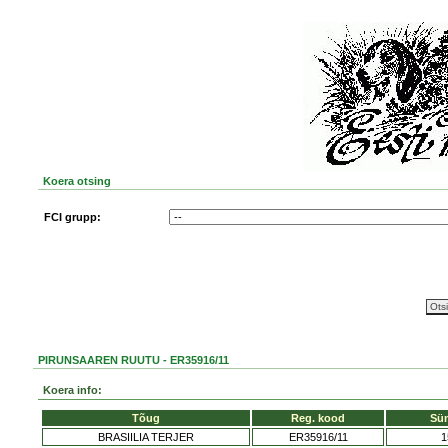
Koera otsing
FCI grupp:
PIRUNSAAREN RUUTU - ER35916/11
Koera info:
Tõug
Reg. kood
Sü
BRASIILIA TERJER
ER35916/11
1