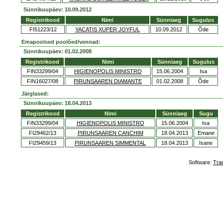
Sünnikuupäev: 10.09.2012
Registrikood
Nimi
Sünniaeg
Sugulus
FI51223/12
YACATIS XUPER JOYFUL
10.09.2012
Õde
Emapoolsed poolõed/vennad:
Sünnikuupäev: 01.02.2008
Registrikood
Nimi
Sünniaeg
Sugulus
FIN33299/04
HIGIENOPOLIS MINISTRO
15.06.2004
Isa
FIN16027/08
PIRUNSAAREN DIAMANTE
01.02.2008
Õde
Järglased:
Sünnikuupäev: 18.04.2013
Registrikood
Nimi
Sünniaeg
Sugu
FIN33299/04
HIGIENOPOLIS MINISTRO
15.06.2004
Isa
FI29462/13
PIRUNSAAREN CANCHIM
18.04.2013
Emane
FI29459/13
PIRUNSAAREN SIMMENTAL
18.04.2013
Isane
Software:
Tra