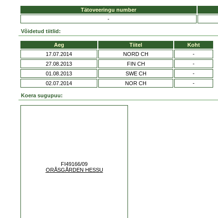
Tätoveeringu number
-
Võidetud tiitlid:
Aeg
Tiitel
Koht
17.07.2014
NORD CH
-
27.08.2013
FIN CH
-
01.08.2013
SWE CH
-
02.07.2014
NOR CH
-
Koera sugupuu:
FI49166/09
ORÅSGÅRDEN HESSU