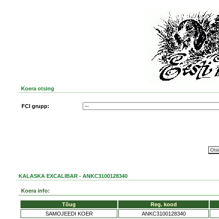
Koera otsing
FCI grupp:
KALASKA EXCALIBAR - ANKC3100128340
Koera info:
Tõug
Reg. kood
SAMOJEEDI KOER
ANKC3100128340