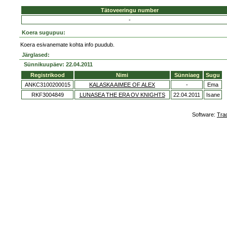
Tätoveeringu number
-
Koera sugupuu:
Koera esivanemate kohta info puudub.
Järglased:
Sünnikuupäev: 22.04.2011
Registrikood
Nimi
Sünniaeg
Sugu
ANKC3100200015
KALASKA AIMEE OF ALEX
-
Ema
RKF3004849
LUNASEA THE ERA OV KNIGHTS
22.04.2011
Isane
Software:
Tra