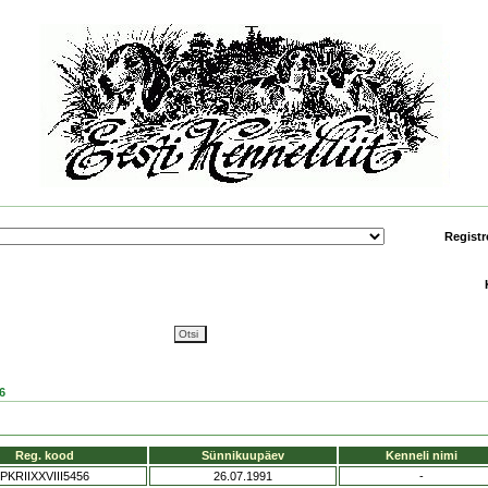
Registr
6
Reg. kood
Sünnikuupäev
Kenneli nimi
PKRIIXXVIII5456
26.07.1991
-