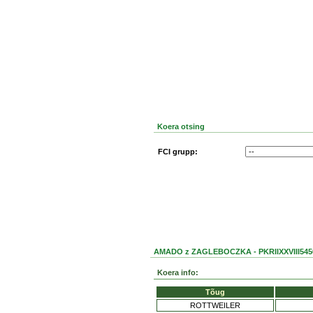
Koera otsing
FCI grupp:
AMADO z ZAGLEBOCZKA - PKRIIXXVIII545
Koera info:
Tõug
ROTTWEILER