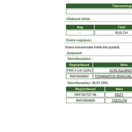
Tätoveering
-
Võidetud tiitlid:
Aeg
Tiitel
-
RUS CH
Koera sugupuu:
Koera esivanemate kohta info puudub.
Järglased:
Sünnikuupäev: -
Registrikood
Nimi
PKR.II-LIII-11051
JUTA JULIAN
RKF0026650
TERMINATOR BORGVALE
Sünnikuupäev: 26.07.1991
Registrikood
Nimi
RKF/SU727-86
DEZY
RKF0004828
TSEOLITA