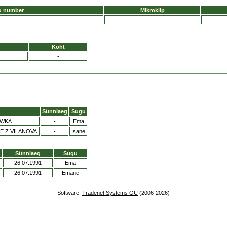
u number
Mikrokiip
-
Koht
-
Sünniaeg
Sugu
OWKA
-
Ema
 Z VILANOVA
-
Isane
Sünniaeg
Sugu
26.07.1991
Ema
26.07.1991
Emane
Software:
Tradenet Systems OÜ
(2006-2026)