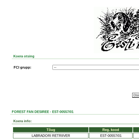
Koera otsing
FCI grupp:
FOREST FAN DESIREE - EST-00557/01
Koera info:
Tõug
Reg. kood
LABRADORI RETRIIVER
EST-00557/01