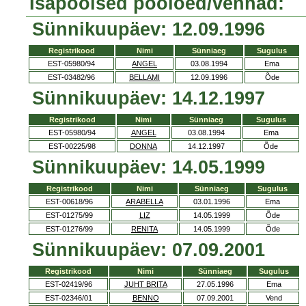
Isapoolsed poolõed/vennad:
Sünnikuupäev: 12.09.1996
Registrikood
Nimi
Sünniaeg
Sugulus
EST-05980/94
ANGEL
03.08.1994
Ema
EST-03482/96
BELLAMI
12.09.1996
Õde
Sünnikuupäev: 14.12.1997
Registrikood
Nimi
Sünniaeg
Sugulus
EST-05980/94
ANGEL
03.08.1994
Ema
EST-00225/98
DONNA
14.12.1997
Õde
Sünnikuupäev: 14.05.1999
Registrikood
Nimi
Sünniaeg
Sugulus
EST-00618/96
ARABELLA
03.01.1996
Ema
EST-01275/99
LIZ
14.05.1999
Õde
EST-01276/99
RENITA
14.05.1999
Õde
Sünnikuupäev: 07.09.2001
Registrikood
Nimi
Sünniaeg
Sugulus
EST-02419/96
JUHT BRITA
27.05.1996
Ema
EST-02346/01
BENNO
07.09.2001
Vend