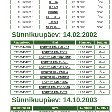
EST-02350/01
BERTA
07.09.2001
Õde
EST-02351/01
BRITZI
07.09.2001
Õde
EST-02347/01
BRUNO
07.09.2001
Vend
EST-02352/01
DOROTHY
07.09.2001
Õde
EST-02349/01
HASSO
07.09.2001
Vend
EST-02348/01
MEINHARD
07.09.2001
Vend
Sünnikuupäev: 14.02.2002
Registrikood
Nimi
Sünniaeg
Sugulus
EST-01448/98
FOREST FAN AMANDA
13.05.1998
Ema
EST-00430/02
FOREST FAN EDER
14.02.2002
Vend
EST-00437/02
FOREST FAN EFROSINE
14.02.2002
Õde
EST-00434/02
FOREST FAN EKOKU
14.02.2002
Vend
EST-00431/02
FOREST FAN EMERSON
14.02.2002
Vend
EST-00435/02
FOREST FAN EMILIA
14.02.2002
Õde
EST-00433/02
FOREST FAN EMINEM
14.02.2002
Vend
EST-00438/02
FOREST FAN EMMA
14.02.2002
Õde
EST-00432/02
FOREST FAN ESCOBAR
14.02.2002
Vend
EST-00436/02
FOREST FAN EVITA
14.02.2002
Õde
Sünnikuupäev: 14.10.2003
Registrikood
Nimi
Sünniaeg
Sugulus