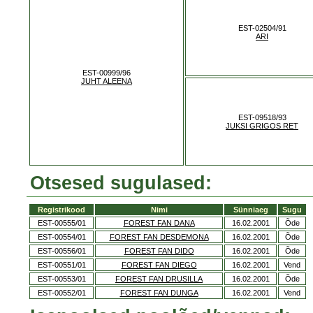
EST-02504/91
ARI
EST-00999/96
JUHT ALEENA
EST-09518/93
JUKSI GRIGOS RET
Otsesed sugulased:
Registrikood
Nimi
Sünniaeg
Sugu
EST-00555/01
FOREST FAN DANA
16.02.2001
Õde
EST-00554/01
FOREST FAN DESDEMONA
16.02.2001
Õde
EST-00556/01
FOREST FAN DIDO
16.02.2001
Õde
EST-00551/01
FOREST FAN DIEGO
16.02.2001
Vend
EST-00553/01
FOREST FAN DRUSILLA
16.02.2001
Õde
EST-00552/01
FOREST FAN DUNGA
16.02.2001
Vend