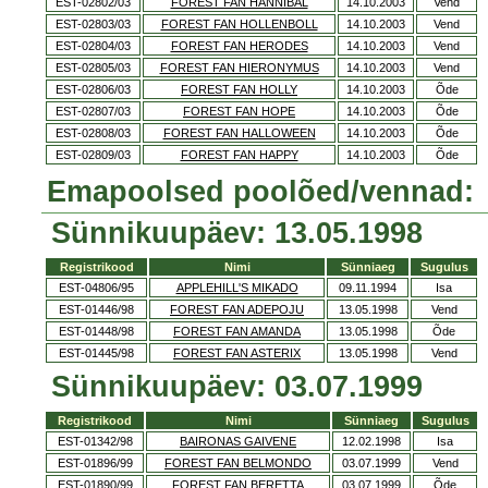
EST-02802/03
FOREST FAN HANNIBAL
14.10.2003
Vend
EST-02803/03
FOREST FAN HOLLENBOLL
14.10.2003
Vend
EST-02804/03
FOREST FAN HERODES
14.10.2003
Vend
EST-02805/03
FOREST FAN HIERONYMUS
14.10.2003
Vend
EST-02806/03
FOREST FAN HOLLY
14.10.2003
Õde
EST-02807/03
FOREST FAN HOPE
14.10.2003
Õde
EST-02808/03
FOREST FAN HALLOWEEN
14.10.2003
Õde
EST-02809/03
FOREST FAN HAPPY
14.10.2003
Õde
Emapoolsed poolõed/vennad:
Sünnikuupäev: 13.05.1998
Registrikood
Nimi
Sünniaeg
Sugulus
EST-04806/95
APPLEHILL'S MIKADO
09.11.1994
Isa
EST-01446/98
FOREST FAN ADEPOJU
13.05.1998
Vend
EST-01448/98
FOREST FAN AMANDA
13.05.1998
Õde
EST-01445/98
FOREST FAN ASTERIX
13.05.1998
Vend
Sünnikuupäev: 03.07.1999
Registrikood
Nimi
Sünniaeg
Sugulus
EST-01342/98
BAIRONAS GAIVENE
12.02.1998
Isa
EST-01896/99
FOREST FAN BELMONDO
03.07.1999
Vend
EST-01890/99
FOREST FAN BERETTA
03.07.1999
Õde