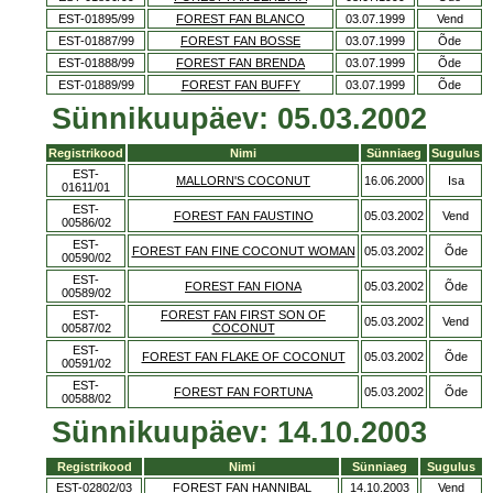
EST-01895/99
FOREST FAN BLANCO
03.07.1999
Vend
EST-01887/99
FOREST FAN BOSSE
03.07.1999
Õde
EST-01888/99
FOREST FAN BRENDA
03.07.1999
Õde
EST-01889/99
FOREST FAN BUFFY
03.07.1999
Õde
Sünnikuupäev: 05.03.2002
Registrikood
Nimi
Sünniaeg
Sugulus
EST-
MALLORN'S COCONUT
16.06.2000
Isa
01611/01
EST-
FOREST FAN FAUSTINO
05.03.2002
Vend
00586/02
EST-
FOREST FAN FINE COCONUT WOMAN
05.03.2002
Õde
00590/02
EST-
FOREST FAN FIONA
05.03.2002
Õde
00589/02
EST-
FOREST FAN FIRST SON OF
05.03.2002
Vend
00587/02
COCONUT
EST-
FOREST FAN FLAKE OF COCONUT
05.03.2002
Õde
00591/02
EST-
FOREST FAN FORTUNA
05.03.2002
Õde
00588/02
Sünnikuupäev: 14.10.2003
Registrikood
Nimi
Sünniaeg
Sugulus
EST-02802/03
FOREST FAN HANNIBAL
14.10.2003
Vend