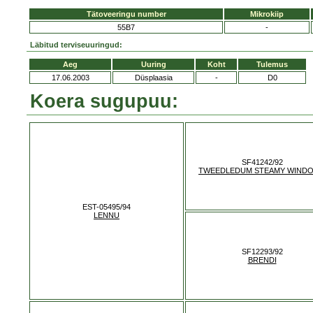
Tätoveeringu number
Mikrokiip
55B7
-
Läbitud terviseuuringud:
Aeg
Uuring
Koht
Tulemus
17.06.2003
Düsplaasia
-
D0
Koera sugupuu:
SF41242/92
TWEEDLEDUM STEAMY WIND
EST-05495/94
LENNU
SF12293/92
BRENDI