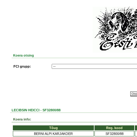
Koera otsing
FCI grupp:
LECIBSIN HEICCI - SF32800/88
Koera info:
Tõug
Reg. kood
BERNI ALPI KARJAKOER
SF32800/88