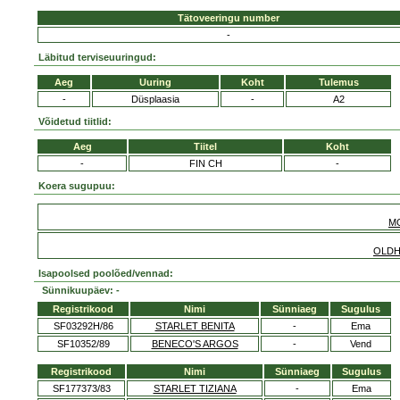
Tätoveeringu number
-
Läbitud terviseuuringud:
Aeg
Uuring
Koht
Tulemus
-
Düsplaasia
-
A2
Võidetud tiitlid:
Aeg
Tiitel
Koht
-
FIN CH
-
Koera sugupuu:
M
OLDH
Isapoolsed poolõed/vennad:
Sünnikuupäev: -
Registrikood
Nimi
Sünniaeg
Sugulus
SF03292H/86
STARLET BENITA
-
Ema
SF10352/89
BENECO'S ARGOS
-
Vend
Registrikood
Nimi
Sünniaeg
Sugulus
SF177373/83
STARLET TIZIANA
-
Ema