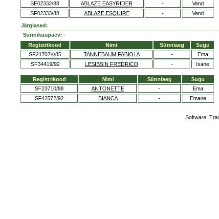
SF02332/88
ABLAZE EASYRIDER
-
Vend
SF02333/88
ABLAZE ESQUIRE
-
Vend
Järglased:
Sünnikuupäev: -
Registrikood
Nimi
Sünniaeg
Sugu
SF21702K/85
TANNEBAUM FABIOLA
-
Ema
SF34419/92
LESIBSIN FREDRICO
-
Isane
Registrikood
Nimi
Sünniaeg
Sugu
SF23710/88
ANTONETTE
-
Ema
SF42572/92
BIANCA
-
Emane
Software:
Tra