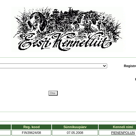
Registr
Reg. kood
Sünnikuupäev
Kenneli nimi
FIN39624/08
07.05.2008
PIENENPOLUN