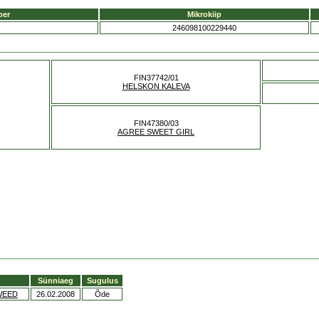
ber
Mikrokiip
246098100229440
FIN37742/01
HELSKON KALEVA
FIN47380/03
AGREE SWEET GIRL
Sünniaeg
Sugulus
WEED
26.02.2008
Õde