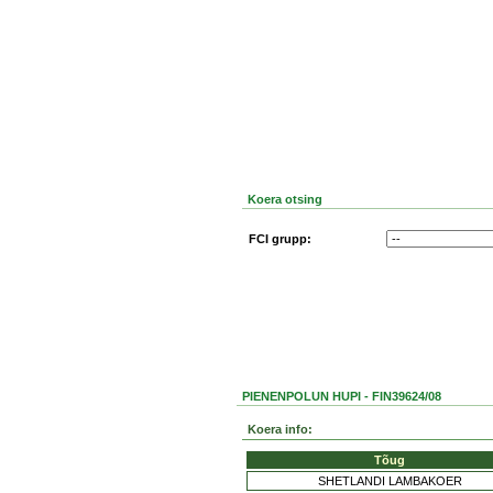
Koera otsing
FCI grupp:
PIENENPOLUN HUPI - FIN39624/08
Koera info:
Tõug
SHETLANDI LAMBAKOER