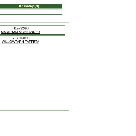
Kasvataja(d)
-
N19722/98
MARNHAM MONTANNER
SF30760/93
WILLOWTARN TAFFETA