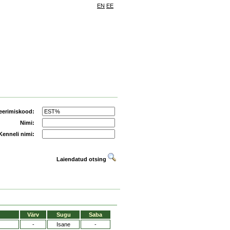
EN
EE
eerimiskood:
Nimi:
Kenneli nimi:
Laiendatud otsing
Värv
Sugu
Saba
-
Isane
-