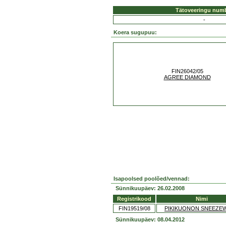
Tätoveeringu num
-
Koera sugupuu:
FIN26042/05
AGREE DIAMOND
Isapoolsed poolõed/vennad:
Sünnikuupäev: 26.02.2008
Registrikood
Nimi
FIN19519/08
PIKIKUONON SNEEZE
Sünnikuupäev: 08.04.2012