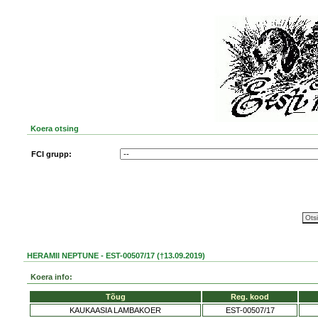
Koera otsing
FCI grupp:
HERAMII NEPTUNE - EST-00507/17 (†13.09.2019)
Koera info:
Tõug
Reg. kood
KAUKAASIA LAMBAKOER
EST-00507/17