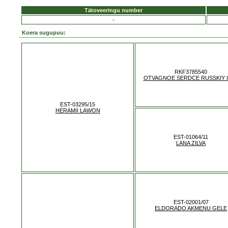
Tätoveeringu number
-
Koera sugupuu:
RKF3785540
OTVAGNOE SERDCE RUSSKIY 
EST-03295/15
HERAMII LAWON
EST-01064/11
LANA ZILVA
EST-02001/07
ELDORADO AKMENU GELE