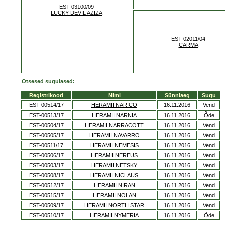
EST-03100/09
LUCKY DEVIL AZIZA
EST-02011/04
CARMA
Otsesed sugulased:
Registrikood
Nimi
Sünniaeg
Sugu
EST-00514/17
HERAMII NARICO
16.11.2016
Vend
EST-00513/17
HERAMII NARNIA
16.11.2016
Õde
EST-00504/17
HERAMII NARRACOTT
16.11.2016
Vend
EST-00505/17
HERAMII NAVARRO
16.11.2016
Vend
EST-00511/17
HERAMII NEMESIS
16.11.2016
Vend
EST-00506/17
HERAMII NEREUS
16.11.2016
Vend
EST-00503/17
HERAMII NETSKY
16.11.2016
Vend
EST-00508/17
HERAMII NICLAUS
16.11.2016
Vend
EST-00512/17
HERAMII NIRAN
16.11.2016
Vend
EST-00515/17
HERAMII NOLAN
16.11.2016
Vend
EST-00509/17
HERAMII NORTH STAR
16.11.2016
Vend
EST-00510/17
HERAMII NYMERIA
16.11.2016
Õde