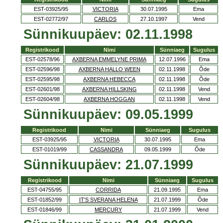
EST-03925/95
VICTORIA
30.07.1995
Ema
EST-02772/97
CARLOS
27.10.1997
Vend
Sünnikuupäev: 02.11.1998
Registrikood
Nimi
Sünniaeg
Sugulus
EST-02578/96
AXBERNA EMMELYNE PRIMA
12.07.1996
Ema
EST-02596/98
AXBERNA HALLO WEEN
02.11.1998
Õde
EST-02595/98
AXBERNA HEBECCA
02.11.1998
Õde
EST-02601/98
AXBERNA HILLSKING
02.11.1998
Vend
EST-02604/98
AXBERNA HOGGAN
02.11.1998
Vend
Sünnikuupäev: 09.05.1999
Registrikood
Nimi
Sünniaeg
Sugulus
EST-03925/95
VICTORIA
30.07.1995
Ema
EST-01019/99
CASSANDRA
09.05.1999
Õde
Sünnikuupäev: 21.07.1999
Registrikood
Nimi
Sünniaeg
Sugulus
EST-04755/95
CORRIDA
21.09.1995
Ema
EST-01852/99
IT'S SVERANA HELENA
21.07.1999
Õde
EST-01846/99
MERCURY
21.07.1999
Vend