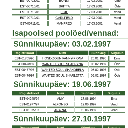
EST-00718/01
BONNI
17.03.2001
Õde
EST-00716/01
BRITTA
17.03.2001
Õde
EST-00713/01
EGIL
17.03.2001
Vend
EST-00712/01
GARLFIELD
17.03.2001
Vend
EST-00711/01
MANFRED
17.03.2001
Vend
Isapoolsed poolõed/vennad:
Sünnikuupäev: 03.02.1997
Registrikood
Nimi
Sünniaeg
Sugulus
EST-01765/96
HOSE-ZOUN FANNY-FIONA
23.01.1995
Ema
EST-00478/97
WANTED SOUL SHABRYNA
03.02.1997
Õde
EST-00477/97
WANTED SOUL SHANDBELA
03.02.1997
Õde
EST-00476/97
WANTED SOUL SHARLETTA
03.02.1997
Õde
Sünnikuupäev: 19.06.1997
Registrikood
Nimi
Sünniaeg
Sugulus
EST-04248/94
AMY
17.06.1994
Ema
EST-01977/97
ALFONSO
19.06.1997
Vend
EST-01975/97
ARARAT
19.06.1997
Vend
Sünnikuupäev: 27.10.1997
Registrikood
Nimi
Sünniaeg
Sugulus