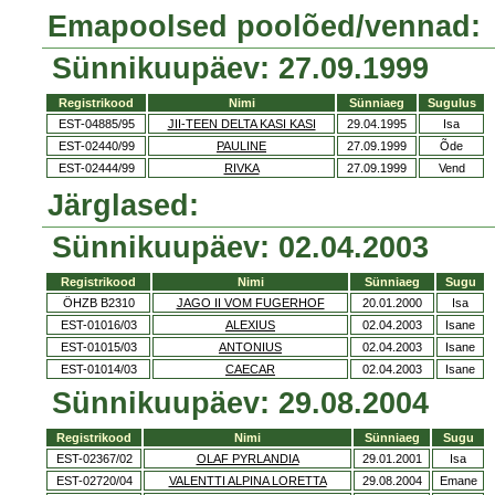
Emapoolsed poolõed/vennad:
Sünnikuupäev: 27.09.1999
Registrikood
Nimi
Sünniaeg
Sugulus
EST-04885/95
JII-TEEN DELTA KASI KASI
29.04.1995
Isa
EST-02440/99
PAULINE
27.09.1999
Õde
EST-02444/99
RIVKA
27.09.1999
Vend
Järglased:
Sünnikuupäev: 02.04.2003
Registrikood
Nimi
Sünniaeg
Sugu
ÖHZB B2310
JAGO II VOM FUGERHOF
20.01.2000
Isa
EST-01016/03
ALEXIUS
02.04.2003
Isane
EST-01015/03
ANTONIUS
02.04.2003
Isane
EST-01014/03
CAECAR
02.04.2003
Isane
Sünnikuupäev: 29.08.2004
Registrikood
Nimi
Sünniaeg
Sugu
EST-02367/02
OLAF PYRLANDIA
29.01.2001
Isa
EST-02720/04
VALENTTI ALPINA LORETTA
29.08.2004
Emane