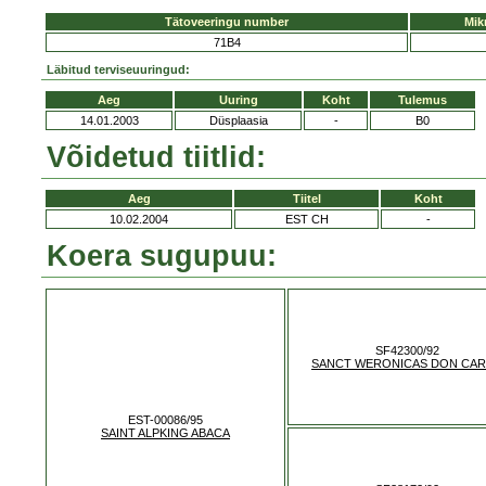
Tätoveeringu number
Mik
71B4
Läbitud terviseuuringud:
Aeg
Uuring
Koht
Tulemus
14.01.2003
Düsplaasia
-
B0
Võidetud tiitlid:
Aeg
Tiitel
Koht
10.02.2004
EST CH
-
Koera sugupuu:
SF42300/92
SANCT WERONICAS DON CA
EST-00086/95
SAINT ALPKING ABACA