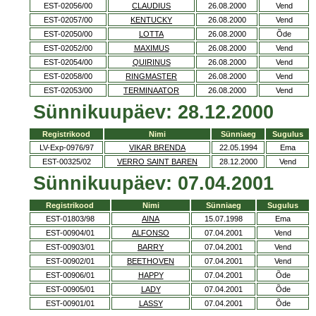
EST-02056/00
CLAUDIUS
26.08.2000
Vend
EST-02057/00
KENTUCKY
26.08.2000
Vend
EST-02050/00
LOTTA
26.08.2000
Õde
EST-02052/00
MAXIMUS
26.08.2000
Vend
EST-02054/00
QUIRINUS
26.08.2000
Vend
EST-02058/00
RINGMASTER
26.08.2000
Vend
EST-02053/00
TERMINAATOR
26.08.2000
Vend
Sünnikuupäev: 28.12.2000
Registrikood
Nimi
Sünniaeg
Sugulus
LV-Exp-0976/97
VIKAR BRENDA
22.05.1994
Ema
EST-00325/02
VERRO SAINT BAREN
28.12.2000
Vend
Sünnikuupäev: 07.04.2001
Registrikood
Nimi
Sünniaeg
Sugulus
EST-01803/98
AINA
15.07.1998
Ema
EST-00904/01
ALFONSO
07.04.2001
Vend
EST-00903/01
BARRY
07.04.2001
Vend
EST-00902/01
BEETHOVEN
07.04.2001
Vend
EST-00906/01
HAPPY
07.04.2001
Õde
EST-00905/01
LADY
07.04.2001
Õde
EST-00901/01
LASSY
07.04.2001
Õde