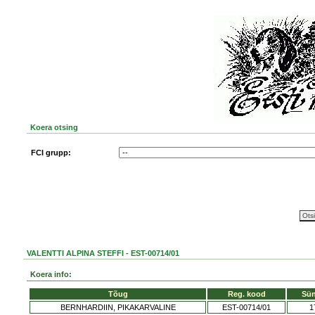
Koera otsing
FCI grupp:
VALENTTI ALPINA STEFFI - EST-00714/01
Koera info:
Tõug
Reg. kood
Sün
BERNHARDIIN, PIKAKARVALINE
EST-00714/01
1