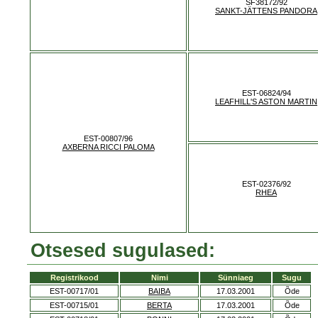
SF38172/92
SANKT-JÄTTENS PANDORA
EST-06824/94
LEAFHILL'S ASTON MARTIN
EST-00807/96
AXBERNA RICCI PALOMA
EST-02376/92
RHEA
Otsesed sugulased:
Registrikood
Nimi
Sünniaeg
Sugu
EST-00717/01
BAIBA
17.03.2001
Õde
EST-00715/01
BERTA
17.03.2001
Õde