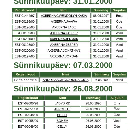
Sünnikuupäev: 31.01.2000
Registrikood
Nimi
Sünniaeg
Sugulus
EST-01444/97
AXBERNA GWENDOLYN KASIA
06.06.1997
Ema
EST-00195/00
AXBERNA JAAWA
31.01.2000
Õde
EST-00196/00
AXBERNA JADE
31.01.2000
Õde
EST-00199/00
AXBERNA JASPER
31.01.2000
Vend
EST-00201/00
AXBERNA JERMAK
31.01.2000
Vend
EST-00198/00
AXBERNA JESPER
31.01.2000
Vend
EST-00200/00
AXBERNA JONATHAN
31.01.2000
Vend
EST-00197/00
AXBERNA JORDAN
31.01.2000
Vend
Sünnikuupäev: 07.03.2000
Registrikood
Nimi
Sünniaeg
Sugulus
LV-EXP-4374/00
ANDO'ABACA CIGORINŠ-CIGS
07.03.2000
Vend
Sünnikuupäev: 26.08.2000
Registrikood
Nimi
Sünniaeg
Sugulus
EST-02000/96
LADYBIRD
28.05.1996
Ema
EST-02051/00
AFRODITE
26.08.2000
Õde
EST-02048/00
BETTY
26.08.2000
Õde
EST-02055/00
BOHEM
26.08.2000
Vend
EST-02049/00
CELLY
26.08.2000
Õde