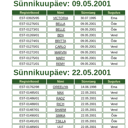
Sünnikuupäev: 09.05.2001
Registrikood
Nimi
Sünniaeg
Sugulus
EST-03925/95
VICTORIA
30.07.1995
Ema
EST-01276/01
BELLA
09.05.2001
Õde
EST-01273/01
BELLE
09.05.2001
Õde
EST-01269/01
BEN
09.05.2001
Vend
EST-01274/01
BRITTA
09.05.2001
Õde
EST-01270/01
CARLO
09.05.2001
Vend
EST-01272/01
MARVIN
09.05.2001
Vend
EST-01275/01
MARY
09.05.2001
Õde
EST-01271/01
REMY
09.05.2001
Vend
Sünnikuupäev: 22.05.2001
Registrikood
Nimi
Sünniaeg
Sugulus
EST-01762/98
OREELIYA
14.06.1998
Ema
EST-01485/01
MAX
22.05.2001
Vend
EST-01486/01
RADZ
22.05.2001
Vend
EST-01488/01
RICH
22.05.2001
Vend
EST-01487/01
SHARM
22.05.2001
Vend
EST-01490/01
SIMKA
22.05.2001
Õde
EST-01491/01
TSILLA
22.05.2001
Õde
EST-01489/01
ULF
22.05.2001
Vend