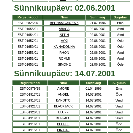
Sünnikuupäev: 02.06.2001
Registrikood
Nimi
Sünniaeg
Sugulus
EST-02826/96
BECHAMGAINEAIK
21.07.1996
Ema
EST-01655/01
ABACA
02.06.2001
Vend
EST-01654/01
ATTIN
02.06.2001
Vend
EST-01657/01
AYKI
02.06.2001
Õde
EST-01659/01
KAINADONNA
02.06.2001
Õde
EST-01653/01
RHON
02.06.2001
Vend
EST-01656/01
ROMMI
02.06.2001
Vend
EST-01658/01
SIMONE
02.06.2001
Õde
Sünnikuupäev: 14.07.2001
Registrikood
Nimi
Sünniaeg
Sugulus
EST-00979/98
AMORE
01.04.1998
Ema
EST-01917/01
ANGEL
14.07.2001
Õde
EST-01918/01
BANDITO
14.07.2001
Vend
EST-01921/01
BLACKJACK
14.07.2001
Vend
EST-01920/01
BLUFF
14.07.2001
Vend
EST-01919/01
BUFFALO
14.07.2001
Vend
EST-01916/01
PEEPEE
14.07.2001
Õde
EST-01915/01
PIRIPIRI
14.07.2001
Õde