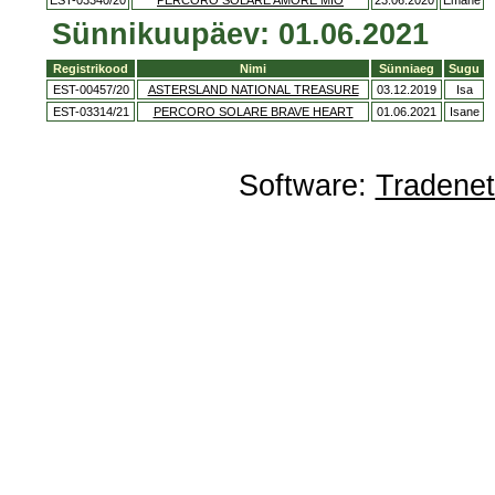
EST-03340/20
PERCORO SOLARE AMORE MIO
23.06.2020
Emane
Sünnikuupäev: 01.06.2021
Registrikood
Nimi
Sünniaeg
Sugu
EST-00457/20
ASTERSLAND NATIONAL TREASURE
03.12.2019
Isa
EST-03314/21
PERCORO SOLARE BRAVE HEART
01.06.2021
Isane
Software:
Tradene