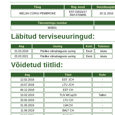
Tõug
Reg. kood
Sünnikuupäe
EST-03016/17
WELSH CORGI PEMBROKE
20.11.2016
RKF4709895
Tätoveeringu number
MSB31
Läbitud terviseuuringud:
Aeg
Uuring
Koht
Tulemus
31.03.2018
Pärilike silmahaiguste uuring
Eesti
leiuta
25.03.2021
Pärilike silmahaiguste uuring
Eesti
leiuta
Võidetud tiitlid:
Aeg
Tiitel
Koht
12.02.2018
EST JCH
-
10.07.2018
LTU JCH
-
06.12.2018
EST CH
-
10.02.2019
TLN WCup19
Tallinn
25.05.2019
LTU CH
-
31.05.2019
LVA CH
-
11.06.2019
BALT CH
-