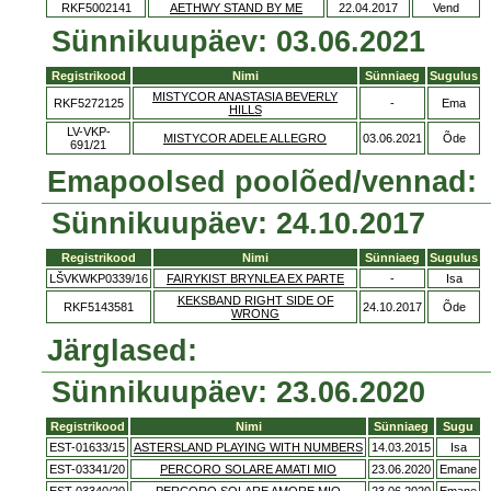
RKF5002141
AETHWY STAND BY ME
22.04.2017
Vend
Sünnikuupäev: 03.06.2021
Registrikood
Nimi
Sünniaeg
Sugulus
MISTYCOR ANASTASIA BEVERLY
RKF5272125
-
Ema
HILLS
LV-VKP-
MISTYCOR ADELE ALLEGRO
03.06.2021
Õde
691/21
Emapoolsed poolõed/vennad:
Sünnikuupäev: 24.10.2017
Registrikood
Nimi
Sünniaeg
Sugulus
LŠVKWKP0339/16
FAIRYKIST BRYNLEA EX PARTE
-
Isa
KEKSBAND RIGHT SIDE OF
RKF5143581
24.10.2017
Õde
WRONG
Järglased:
Sünnikuupäev: 23.06.2020
Registrikood
Nimi
Sünniaeg
Sugu
EST-01633/15
ASTERSLAND PLAYING WITH NUMBERS
14.03.2015
Isa
EST-03341/20
PERCORO SOLARE AMATI MIO
23.06.2020
Emane