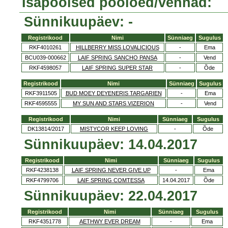
Isapoolsed poolõed/vennad:
Sünnikuupäev: -
Registrikood
Nimi
Sünniaeg
Sugulus
RKF4010261
HILLBERRY MISS LOVALICIOUS
-
Ema
BCU039-000662
LAIF SPRING SANCHO PANSA
-
Vend
RKF4598057
LAIF SPRING SUPER STAR
-
Õde
Registrikood
Nimi
Sünniaeg
Sugulus
RKF3911505
BUD MOEY DEYENERIS TARGARIEN
-
Ema
RKF4595555
MY SUN AND STARS VIZERION
-
Vend
Registrikood
Nimi
Sünniaeg
Sugulus
DK13814/2017
MISTYCOR KEEP LOVING
-
Õde
Sünnikuupäev: 14.04.2017
Registrikood
Nimi
Sünniaeg
Sugulus
RKF4238138
LAIF SPRING NEVER GIVE UP
-
Ema
RKF4799706
LAIF SPRING COMTESSA
14.04.2017
Õde
Sünnikuupäev: 22.04.2017
Registrikood
Nimi
Sünniaeg
Sugulus
RKF4351778
AETHWY EVER DREAM
-
Ema