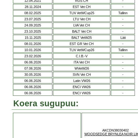
12.04.2021
RUS CH
-
28.11.2024
EST Vet CH
-
08.02.2025
TLN VetWCup25
Tallinn
23.07.2025
LTU Vet CH
-
24.09.2025
LVA Vet CH
-
23.10.2025
BALT Vet CH
-
15.11.2025
BALT VetW25
Läti
08.01.2026
EST GR Vet CH
-
10.01.2026
TLN VetWCup26
Tallinn
23.02.2026
C.I.B.-V
-
06.06.2026
ITA Vet CH
-
07.06.2026
WVetW26
-
30.05.2026
SVN Vet CH
-
06.06.2026
Latin VW26
-
06.06.2026
ENCI VW26
-
06.06.2026
ENCI VW26
-
Koera sugupuu:
AKCDN38030402
WOODSEDGE BRYNLEA NOIR LI