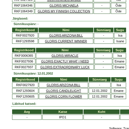
RKF1064346
GLORIS MICHAELA
-
Õde
RKF1064349
GLORIS MY FINNISH COLLECTION
-
Õde
Järglased:
Sünnikuupäev: -
Registrikood
Nimi
Sünniaeg
Sugu
RKF0027920
GLORIS ARIZONA BILL
-
Isa
RKF1293598
GLORIS CURRENT WINNER
-
Isane
Registrikood
Nimi
Sünniaeg
Sugu
RKF0006365
GLORIS MIRACLE
-
Isa
RKF0027936
GLORIS EXACTLY WHAT I NEED
-
Emane
RKF0027937
GLORIS EXTRAORDINARY LUCK
-
Emane
Sünnikuupäev: 12.01.2002
Registrikood
Nimi
Sünniaeg
Sugu
RKF0027920
GLORIS ARIZONA BILL
-
Isa
RKF1293604
GLORIS CANDLELIGHT
12.01.2002
Emane
RKF1293605
GLORIS CORN FLOWER
12.01.2002
Emane
Läbitud katsed:
Aeg
Katse
Koht
-
IPO1
-
Software:
Tra