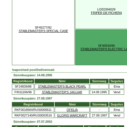
LOE0394029
FRIPER DE PICHERA
SF45277/92
STABLEMASTER'S SPECIAL CASE
SF40534/90
STABLEMASTER'S ELECTRIC L
Isapoolsed poolõed/vennad:
Sünnikuupäev: 14.08.1995
Registrikood
Nimi
Sünniaeg
Sugulus
SF24839/88
STABLEMASTER'S BLACK PEARL
-
Ema
FIN11106/96
STABLEMASTER'S JAGUAR
14.08.1995
Vend
Sünnikuupäev: 27.08.1997
Registrikood
Nimi
Sünniaeg
Sugulus
RKF0018564/RUS0000611
OFELIA
-
Ema
RKF0027140/RUS0003516
GLORIS WARCRAFT
27.08.1997
Vend
Sünnikuupäev: 07.07.2002