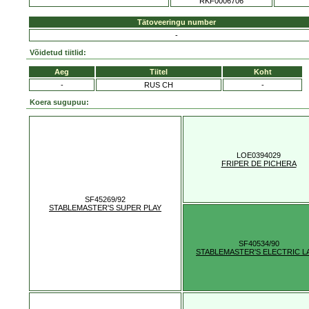
RKF0006706
Tätoveeringu number
-
Võidetud tiitlid:
Aeg
Tiitel
Koht
-
RUS CH
-
Koera sugupuu:
LOE0394029
FRIPER DE PICHERA
SF45269/92
STABLEMASTER'S SUPER PLAY
SF40534/90
STABLEMASTER'S ELECTRIC L