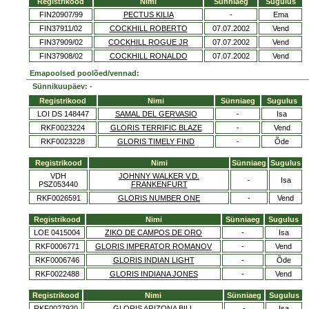
Registrikood
Nimi
Sünniaeg
Sugulus
FIN20907/99
PECTUS KILIA
-
Ema
FIN37911/02
COCKHILL ROBERTO
07.07.2002
Vend
FIN37909/02
COCKHILL ROGUE JR
07.07.2002
Vend
FIN37908/02
COCKHILL RONALDO
07.07.2002
Vend
Emapoolsed poolõed/vennad:
Sünnikuupäev: -
Registrikood
Nimi
Sünniaeg
Sugulus
LOI DS 148447
SAMAL DEL GERVASIO
-
Isa
RKF0023224
GLORIS TERRIFIC BLAZE
-
Vend
RKF0023228
GLORIS TIMELY FIND
-
Õde
Registrikood
Nimi
Sünniaeg
Sugulus
VDH
JOHNNY WALKER V.D.
-
Isa
PSZ053440
FRANKENFURT
RKF0026591
GLORIS NUMBER ONE
-
Vend
Registrikood
Nimi
Sünniaeg
Sugulus
LOE 0415004
ZIKO DE CAMPOS DE ORO
-
Isa
RKF0006771
GLORIS IMPERATOR ROMANOV
-
Vend
RKF0006746
GLORIS INDIAN LIGHT
-
Õde
RKF0022488
GLORIS INDIANA JONES
-
Vend
Registrikood
Nimi
Sünniaeg
Sugulus
RKF0027920
GLORIS ARIZONA BILL
-
Isa