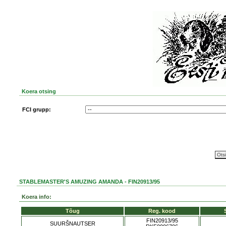
Koera otsing
FCI grupp:
STABLEMASTER'S AMUZING AMANDA - FIN20913/95
Koera info:
Tõug
Reg. kood
FIN20913/95
SUURŠNAUTSER