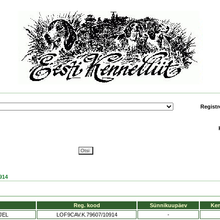
Registr
914
Reg. kood
Sünnikuupäev
Ken
JEL
LOF9CAV.K.79607/10914
-