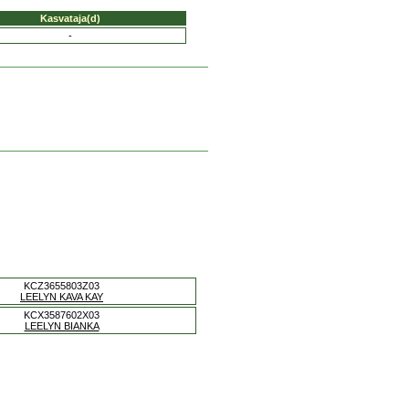
Kasvataja(d)
-
KCZ3655803Z03
LEELYN KAVA KAY
KCX3587602X03
LEELYN BIANKA