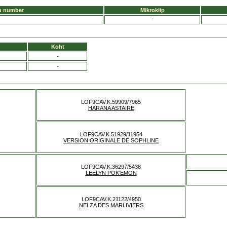
u number
Mikrokiip
-
Koht
-
-
LOF9CAV.K.59909/7965
HARANA ASTAIRE
LOF9CAV.K.51929/11954
VERSION ORIGINALE DE SOPHLINE
LOF9CAV.K.36297/5438
LEELYN POK'EMON
LOF9CAV.K.21122/4950
NELZA DES MARLIVIERS