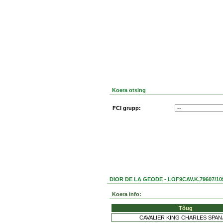
Koera otsing
FCI grupp:
DIOR DE LA GEODE - LOF9CAV.K.79607/10
Koera info:
Tõug
CAVALIER KING CHARLES SPAN