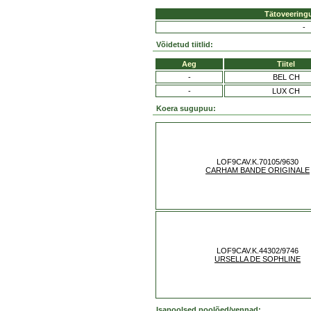
Tätoveering
-
Võidetud tiitlid:
Aeg
Tiitel
-
BEL CH
-
LUX CH
Koera sugupuu:
LOF9CAV.K.70105/9630
CARHAM BANDE ORIGINALE
LOF9CAV.K.44302/9746
URSELLA DE SOPHLINE
Isapoolsed poolõed/vennad: