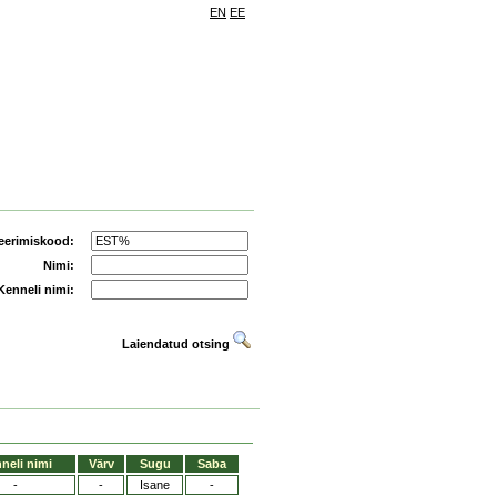
EN
EE
eerimiskood:
Nimi:
Kenneli nimi:
Laiendatud otsing
neli nimi
Värv
Sugu
Saba
-
-
Isane
-