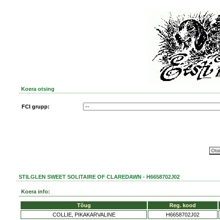
Koera otsing
FCI grupp:
STILGLEN SWEET SOLITAIRE OF CLAREDAWN - H6658702J02
Koera info:
Tõug
Reg. kood
COLLIE, PIKAKARVALINE
H6658702J02