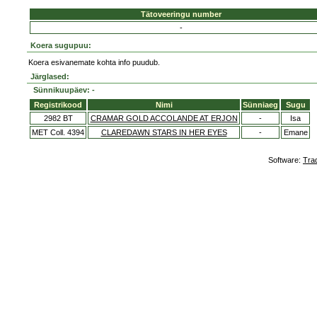
Tätoveeringu number
-
Koera sugupuu:
Koera esivanemate kohta info puudub.
Järglased:
Sünnikuupäev: -
Registrikood
Nimi
Sünniaeg
Sugu
2982 BT
CRAMAR GOLD ACCOLANDE AT ERJON
-
Isa
MET Coll. 4394
CLAREDAWN STARS IN HER EYES
-
Emane
Software:
Tra