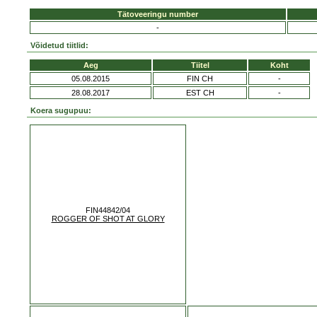
Tätoveeringu number
-
Võidetud tiitlid:
Aeg
Tiitel
Koht
05.08.2015
FIN CH
-
28.08.2017
EST CH
-
Koera sugupuu:
FIN44842/04
ROGGER OF SHOT AT GLORY