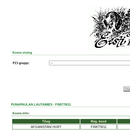
Koera otsing
FCI grupp:
PUNAPAULAN LAUTAMIES - FI58778/11
Koera info:
Tõug
Reg. kood
AFGANISTANI HURT
FI58778/11