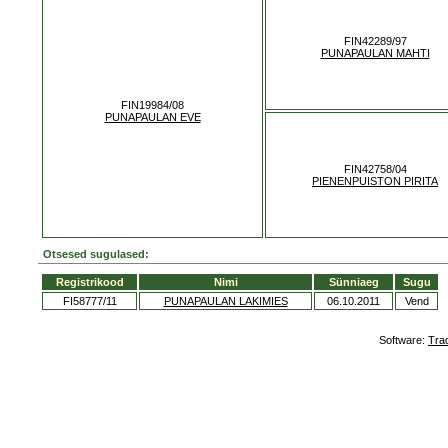
FIN42289/97
PUNAPAULAN MAHTI
FIN19984/08
PUNAPAULAN EVE
FIN42758/04
PIENENPUISTON PIRITA
Otsesed sugulased:
Registrikood
Nimi
Sünniaeg
Sugu
FI58777/11
PUNAPAULAN LAKIMIES
06.10.2011
Vend
Software:
Tra