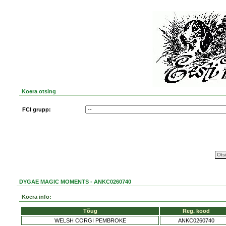
Koera otsing
FCI grupp:
DYGAE MAGIC MOMENTS - ANKC0260740
Koera info:
Tõug
Reg. kood
WELSH CORGI PEMBROKE
ANKC0260740