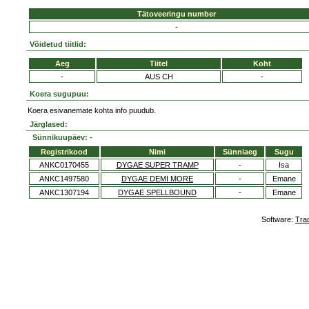
Tätoveeringu number
-
Võidetud tiitlid:
Aeg
Tiitel
Koht
-
AUS CH
-
Koera sugupuu:
Koera esivanemate kohta info puudub.
Järglased:
Sünnikuupäev: -
Registrikood
Nimi
Sünniaeg
Sugu
ANKC0170455
DYGAE SUPER TRAMP
-
Isa
ANKC1497580
DYGAE DEMI MORE
-
Emane
ANKC1307194
DYGAE SPELLBOUND
-
Emane
Software:
Tra