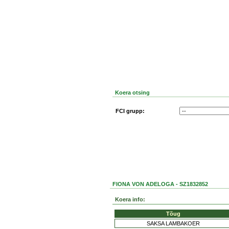
Koera otsing
FCI grupp:
FIONA VON ADELOGA - SZ1832852
Koera info:
Tõug
SAKSA LAMBAKOER