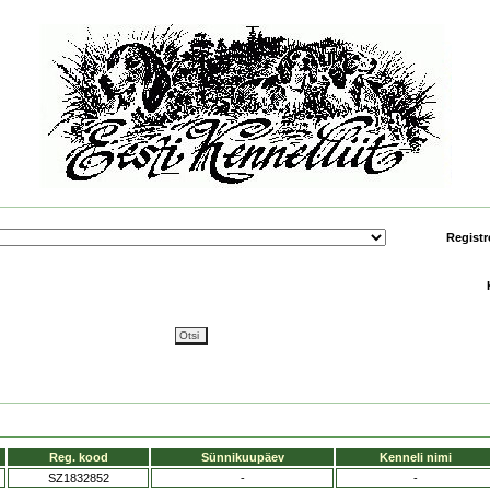
Registr
Reg. kood
Sünnikuupäev
Kenneli nimi
SZ1832852
-
-