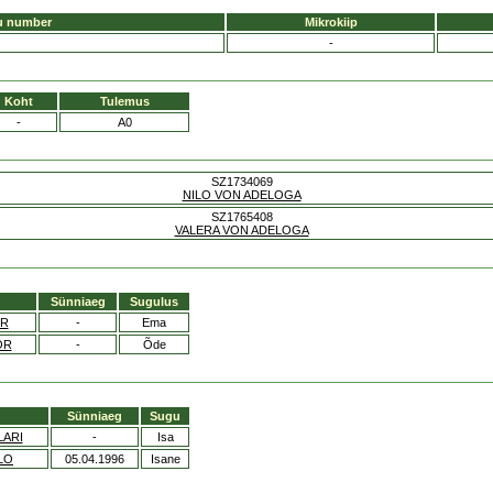
u number
Mikrokiip
-
Koht
Tulemus
-
A0
SZ1734069
NILO VON ADELOGA
SZ1765408
VALERA VON ADELOGA
Sünniaeg
Sugulus
OR
-
Ema
OR
-
Õde
Sünniaeg
Sugu
LARI
-
Isa
LO
05.04.1996
Isane