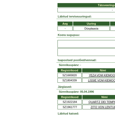
Tätoveering
-
Läbitud terviseuuringud:
Aeg
Uuring
-
Düsplaasia
Koera sugupuu:
Isapoolsed poolõed/vennad:
Sünnikuupäev: -
Registrikood
Nimi
SZ1665820
YEZA VOM KIEMO
SZ1804339
LISSIE VOM KIEMO
Järglased:
Sünnikuupäev: 05.04.1996
Registrikood
Nimi
SZ1922184
QUARTZ DEI TEMP
SZ1961777
ZITO VON LENTU
Läbitud katsed: