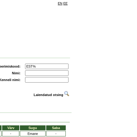
EN
EE
eerimiskood:
Nimi:
Kenneli nimi:
Laiendatud otsing
Värv
Sugu
Saba
-
Emane
-