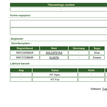
Tätoveeringu number
-
Koera sugupuu:
Järglased:
Sünnikuupäev: -
Registrikood
Nimi
Sünniaeg
Sugu
RKF2183681R
AYA ZATEYKA
-
Ema
RKF2723883R
VLASTA
-
Emane
Läbitud katsed:
Aeg
Katse
Koht
-
HT Hare.
-
-
HT Fox
-
Software:
Tra