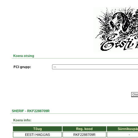
Koera otsing
FCI grupp:
SHERIF - RKF2288709R
Koera info:
Tõug
Reg. kood
Sünnikuupä
EESTI HAGIJAS
RKF2288709R
-