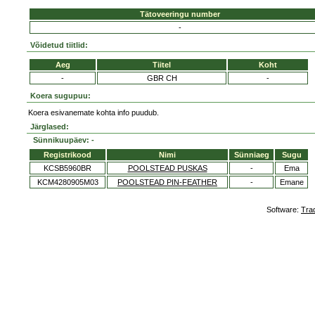
Tätoveeringu number
-
Võidetud tiitlid:
Aeg
Tiitel
Koht
-
GBR CH
-
Koera sugupuu:
Koera esivanemate kohta info puudub.
Järglased:
Sünnikuupäev: -
Registrikood
Nimi
Sünniaeg
Sugu
KCSB5960BR
POOLSTEAD PUSKAS
-
Ema
KCM4280905M03
POOLSTEAD PIN-FEATHER
-
Emane
Software:
Tra