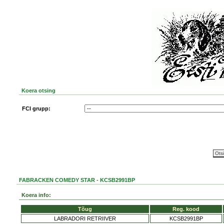
Koera otsing
FCI grupp:
FABRACKEN COMEDY STAR - KCSB2991BP
Koera info:
Tõug
Reg. kood
LABRADORI RETRIIVER
KCSB2991BP