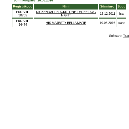
Sünnikuupäev: 10.05.2016
Registrikood
Nimi
Sünniaeg
Sugu
PKR.VIII-
DICKENDALL BUCKSTONE THREE DOG
18.12.2011
Isa
30755
NIGHT
PKR.VIII-
HIS MAJESTY BELLA MARE
10.05.2016
Isane
34474
Software:
Tra