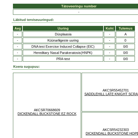
Tätoveeringu number
-
Läbitud terviseuuringud:
Aeg
Uuring
Koht
Tulemus
-
Düsplaasia
-
A
-
Küünarliigeste uuring
-
0
-
DNA test Exercise Induced Collapse (EIC)
-
0/0
-
Hereditary Nasal Parakeratosis(HNPK)
-
0/0
-
PRA-test
-
0/0
Koera sugupuu:
AKCSR55452701
SADDLEHILL LATE KNIGHT SCR
AKCSR70668609
DICKENDALL BUCKSTONE EZ ROCK
AKCSR54232303
DICKENDALL BUCKSTONE HOP