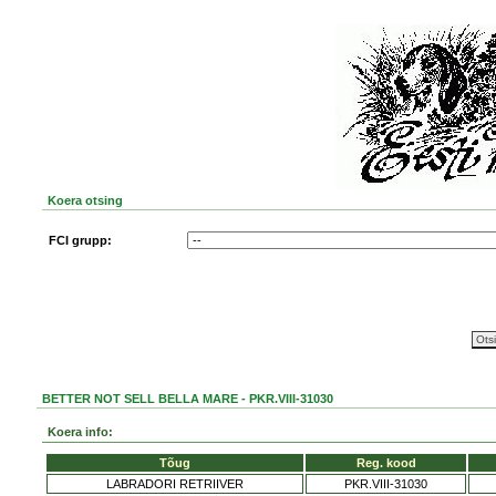
Koera otsing
FCI grupp:
BETTER NOT SELL BELLA MARE - PKR.VIII-31030
Koera info:
Tõug
Reg. kood
LABRADORI RETRIIVER
PKR.VIII-31030