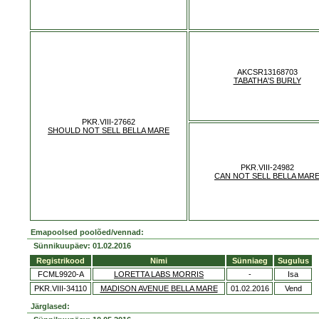
AKCSR13168703
TABATHA'S BURLY
PKR.VIII-27662
SHOULD NOT SELL BELLA MARE
PKR.VIII-24982
CAN NOT SELL BELLA MAR
Emapoolsed poolõed/vennad:
Sünnikuupäev: 01.02.2016
Registrikood
Nimi
Sünniaeg
Sugulus
FCML9920-A
LORETTA LABS MORRIS
-
Isa
PKR.VIII-34110
MADISON AVENUE BELLA MARE
01.02.2016
Vend
Järglased: