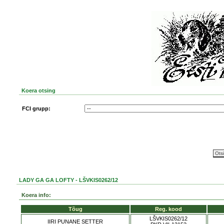
Koera otsing
FCI grupp:
LADY GA GA LOFTY - LŠVKIS0262/12
Koera info:
Tõug
Reg. kood
LŠVKIS0262/12
IIRI PUNANE SETTER