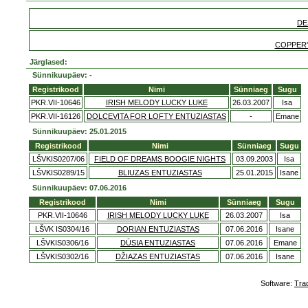
DE
COPPER'S
Järglased:
Sünnikuupäev: -
Registrikood
Nimi
Sünniaeg
Sugu
PKR.VII-10646
IRISH MELODY LUCKY LUKE
26.03.2007
Isa
PKR.VII-16126
DOLCEVITA FOR LOFTY ENTUZIASTAS
-
Emane
Sünnikuupäev: 25.01.2015
Registrikood
Nimi
Sünniaeg
Sugu
LŠVKIS0207/06
FIELD OF DREAMS BOOGIE NIGHTS
03.09.2003
Isa
LŠVKIS0289/15
BLIUZAS ENTUZIASTAS
25.01.2015
Isane
Sünnikuupäev: 07.06.2016
Registrikood
Nimi
Sünniaeg
Sugu
PKR.VII-10646
IRISH MELODY LUCKY LUKE
26.03.2007
Isa
LŠVK IS0304/16
DORIAN ENTUZIASTAS
07.06.2016
Isane
LŠVKIS0306/16
DŪSIA ENTUZIASTAS
07.06.2016
Emane
LŠVKIS0302/16
DŽIAZAS ENTUZIASTAS
07.06.2016
Isane
Software:
Tra