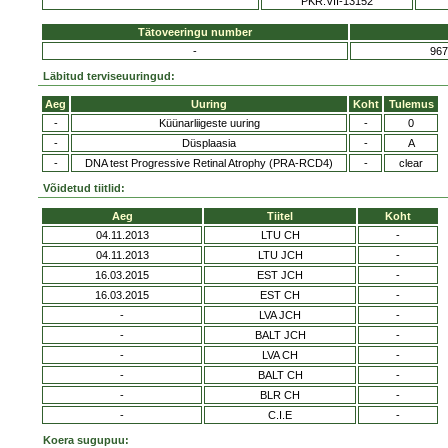
PKR.VII-13152
Tätoveeringu number
-
967
Läbitud terviseuuringud:
Aeg
Uuring
Koht
Tulemus
-
Küünarliigeste uuring
-
0
-
Düsplaasia
-
A
-
DNA test Progressive Retinal Atrophy (PRA-RCD4)
-
clear
Võidetud tiitlid:
Aeg
Tiitel
Koht
04.11.2013
LTU CH
-
04.11.2013
LTU JCH
-
16.03.2015
EST JCH
-
16.03.2015
EST CH
-
-
LVA JCH
-
-
BALT JCH
-
-
LVA CH
-
-
BALT CH
-
-
BLR CH
-
-
C.I.E
-
Koera sugupuu: