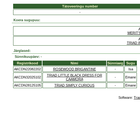
Tätoveeringu number
-
Koera sugupuu:
MERIT'
TRIAD 
Järglased:
Sünnikuupäev: -
Registrikood
Nimi
Sünniaeg
Sugu
AKCDN22082202
ROSEWOOD BRIGANTINE
-
Isa
TRIAD LITTLE BLACK DRESS FOR
AKCDN32025102
-
Emane
CAAMORA
AKCDN28125105
TRIAD SIMPLY CURIOUS
-
Emane
Software:
Tra