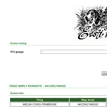
Koera otsing
FCI grupp:
TRIAD SIMPLY ROMANTIC - AKCDN17469102
Koera info:
Tõug
Reg. kood
WELSH CORGI PEMBROKE
AKCDN17469102