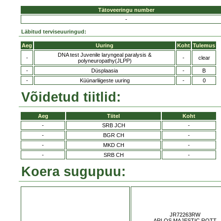
Tätoveeringu number
-
Läbitud terviseuuringud:
Aeg
Uuring
Koht
Tulemus
DNA test Juvenile laryngeal paralysis &
-
-
clear
polyneuropathy(JLPP)
-
Düsplaasia
-
B
-
Küünarliigeste uuring
-
0
Võidetud tiitlid:
Aeg
Tiitel
Koht
-
SRB JCH
-
-
BGR CH
-
-
MKD CH
-
-
SRB CH
-
Koera sugupuu:
JR72263RW
ARLOS MAJESTIC ROTT