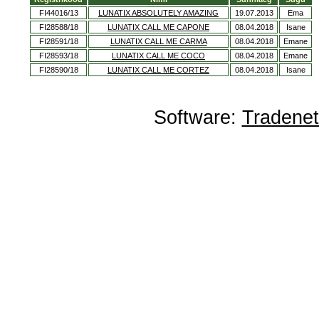
FI44016/13
LUNATIX ABSOLUTELY AMAZING
19.07.2013
Ema
FI28588/18
LUNATIX CALL ME CAPONE
08.04.2018
Isane
FI28591/18
LUNATIX CALL ME CARMA
08.04.2018
Emane
FI28593/18
LUNATIX CALL ME COCO
08.04.2018
Emane
FI28590/18
LUNATIX CALL ME CORTEZ
08.04.2018
Isane
Software:
Tradene