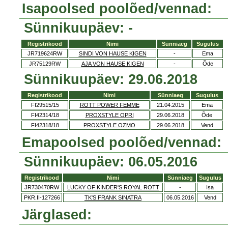
Isapoolsed poolõed/vennad:
Sünnikuupäev: -
Registrikood
Nimi
Sünniaeg
Sugulus
JR719624RW
SINDI VON HAUSE KIGEN
-
Ema
JR75129RW
AJA VON HAUSE KIGEN
-
Õde
Sünnikuupäev: 29.06.2018
Registrikood
Nimi
Sünniaeg
Sugulus
FI29515/15
ROTT POWER FEMME
21.04.2015
Ema
FI42314/18
PROXSTYLE OPRI
29.06.2018
Õde
FI42318/18
PROXSTYLE OZMO
29.06.2018
Vend
Emapoolsed poolõed/vennad:
Sünnikuupäev: 06.05.2016
Registrikood
Nimi
Sünniaeg
Sugulus
JR730470RW
LUCKY OF KINDER'S ROYAL ROTT
-
Isa
PKR.II-127266
TK'S FRANK SINATRA
06.05.2016
Vend
Järglased: