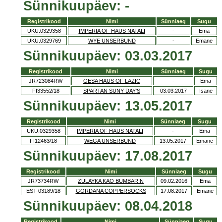
Sünnikuupäev: -
Registrikood
Nimi
Sünniaeg
Sugu
UKU.0329358
IMPERIA OF HAUS NATALI
-
Ema
UKU.0329769
WYE UNSERBUND
-
Emane
Sünnikuupäev: 03.03.2017
Registrikood
Nimi
Sünniaeg
Sugu
JR723084RW
GESA HAUS OF LAZIC
-
Ema
FI33552/18
SPARTAN SUNY DAY'S
03.03.2017
Isane
Sünnikuupäev: 13.05.2017
Registrikood
Nimi
Sünniaeg
Sugu
UKU.0329358
IMPERIA OF HAUS NATALI
-
Ema
FI12463/18
WEGA UNSERBUND
13.05.2017
Emane
Sünnikuupäev: 17.08.2017
Registrikood
Nimi
Sünniaeg
Sugu
JR73734RW
ZULAYKA KAO BUMBARIN
09.02.2016
Ema
EST-03189/18
GORDANA COPPERSOCKS
17.08.2017
Emane
Sünnikuupäev: 08.04.2018
Registrikood
Nimi
Sünniaeg
Sugu