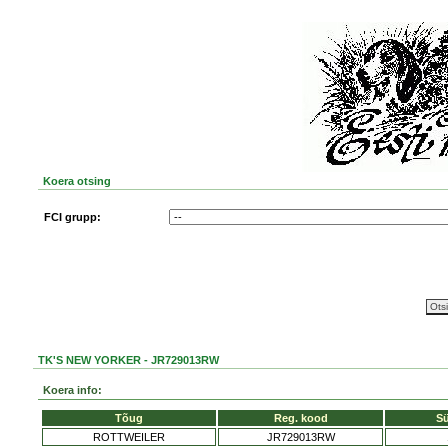
Koera otsing
FCI grupp:
TK'S NEW YORKER - JR729013RW
Koera info:
Tõug
Reg. kood
S
ROTTWEILER
JR729013RW