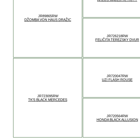
JR89865RW
DŽOMBA VON HAUS DRAŽIC
JR726218RW
FELIČITA TEREZSKY DVUR
JR720047RW
UZI FLASH ROUSE
JR723095RW
TK'S BLACK MERCEDES
JR720564RW
HONDA BLACK ALLUSION