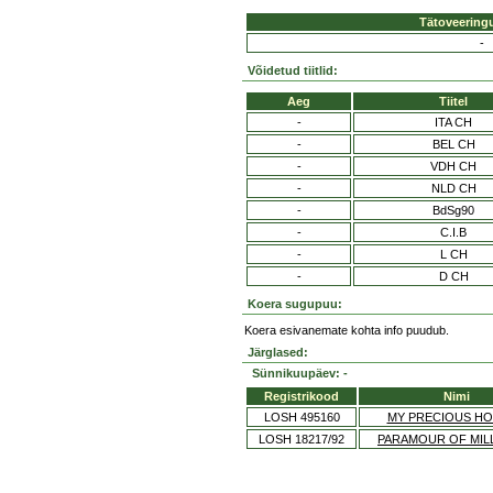
Tätoveering
-
Võidetud tiitlid:
Aeg
Tiitel
-
ITA CH
-
BEL CH
-
VDH CH
-
NLD CH
-
BdSg90
-
C.I.B
-
L CH
-
D CH
Koera sugupuu:
Koera esivanemate kohta info puudub.
Järglased:
Sünnikuupäev: -
Registrikood
Nimi
LOSH 495160
MY PRECIOUS HO
LOSH 18217/92
PARAMOUR OF MI