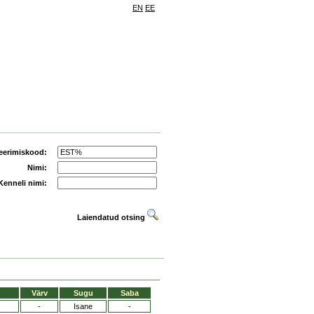
EN
EE
eerimiskood:
Nimi:
Kenneli nimi:
Laiendatud otsing
Värv
Sugu
Saba
-
Isane
-