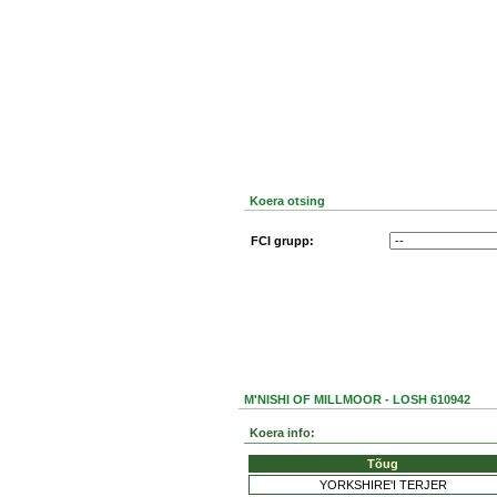
Koera otsing
FCI grupp:
M'NISHI OF MILLMOOR - LOSH 610942
Koera info:
Tõug
YORKSHIRE'I TERJER