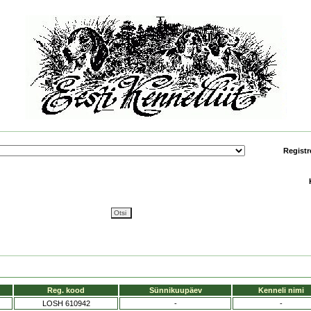
Registr
Reg. kood
Sünnikuupäev
Kenneli nimi
LOSH 610942
-
-