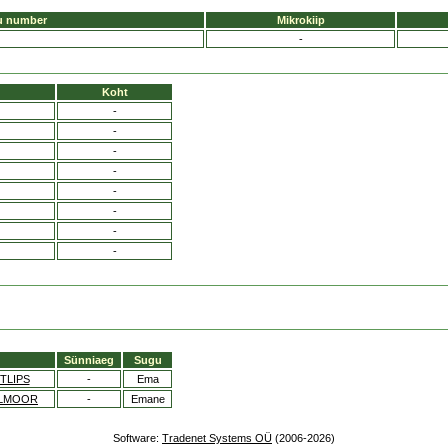
u number
Mikrokiip
-
Koht
-
-
-
-
-
-
-
-
Sünniaeg
Sugu
TLIPS
-
Ema
LLMOOR
-
Emane
Software:
Tradenet Systems OÜ
(2006-2026)