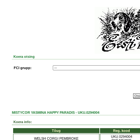
Koera otsing
FCI grupp:
MISTYCOR YASMINA HAPPY PARADIS - UKU.0294004
Koera info:
Tõug
Reg. kood
UKU.0294004
WELSH CORGI PEMBROKE