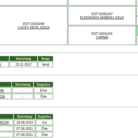
EST-02001/07
ELDORADO AKMENU GELE
EST-03100/09
LUCKY DEVIL AZIZA
EST-02011/04
CARMA
Sünniaeg
Sugu
S
23.11.2017
Vend
Sünniaeg
Sugulus
NI
-
Ema
RDA
-
Õde
Sünniaeg
Sugulus
PATOR
18.08.2019
Isa
07.08.2021
Õde
07.08.2021
Õde