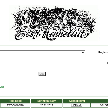
Registr
23)
Reg. kood
Sünnikuupäev
Kenneli nimi
EST-00490/18
23.11.2017
HERAMII
VALGE