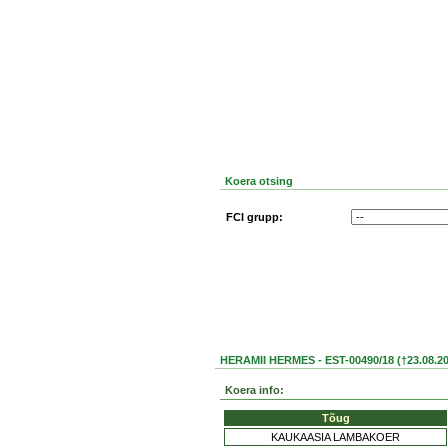
Koera otsing
FCI grupp:
HERAMII HERMES - EST-00490/18 (†23.08.20
Koera info:
Tõug
KAUKAASIA LAMBAKOER