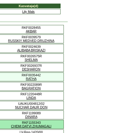
Kasvataja(d)
Lily Mals
RKF0028455
AKBAR
RKF0039579
RUSSKIY MEDVED DRUZHINA
RKF0024639
ALIBABA BRISKAZI
RKF0026575R
SHELMA
RKF0026937R
DESHARON
RKF0035442
RATHA
RKF0022089R
BAGRATION
RKF1220448R
LINDA
UAUKU004812/02
NUCHAR DAUR DON
RKF1199089
DINARA
RKF1155343
CHEMI DATVI ZHUMAGALI
LV-Reg-1420/00