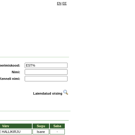
EN
EE
eerimiskood:
Nimi:
Kenneli nimi:
Laiendatud otsing
Värv
Sugu
Saba
 HALLIKIRJU
Isane
-