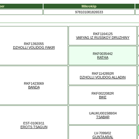
ber
Mikrokiip
978101081826533
RKF1164125
VARYAG IZ RUSSKOY DRUZHINY
RKF1392055
DZHOLLI VOLIDOG FAKIR
RKF0035442
RATHA
RKF1142892R
DZHOLLI VOLIDOG ALLADIN
RKF1423069
BANDA
RKF0022082R
BIKE
UAUKU001588/04
TSABAR
EST-01063/11
EROTS TSAGUN
LV-7099/02
GUNTA ARAL