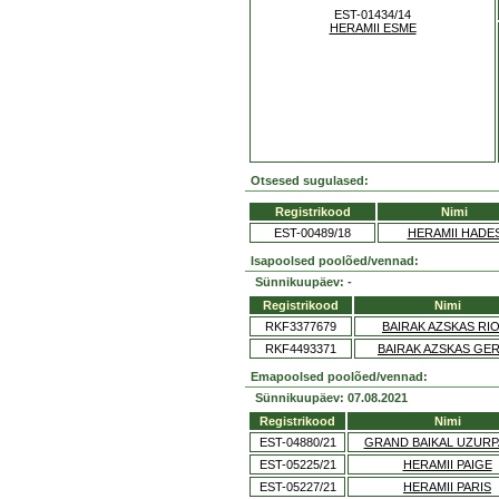
EST-01434/14
HERAMII ESME
Otsesed sugulased:
Registrikood
Nimi
EST-00489/18
HERAMII HADE
Isapoolsed poolõed/vennad:
Sünnikuupäev: -
Registrikood
Nimi
RKF3377679
BAIRAK AZSKAS RIO
RKF4493371
BAIRAK AZSKAS GE
Emapoolsed poolõed/vennad:
Sünnikuupäev: 07.08.2021
Registrikood
Nimi
EST-04880/21
GRAND BAIKAL UZUR
EST-05225/21
HERAMII PAIGE
EST-05227/21
HERAMII PARIS