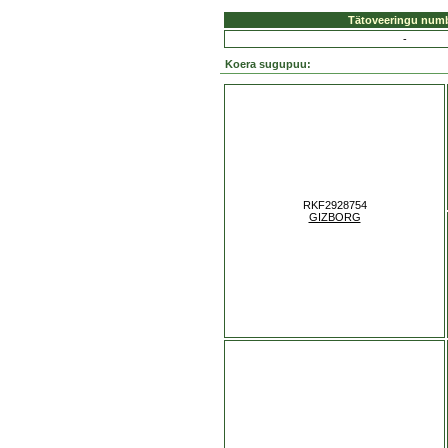
Tätoveeringu num
-
Koera sugupuu:
RKF2928754
GIZBORG