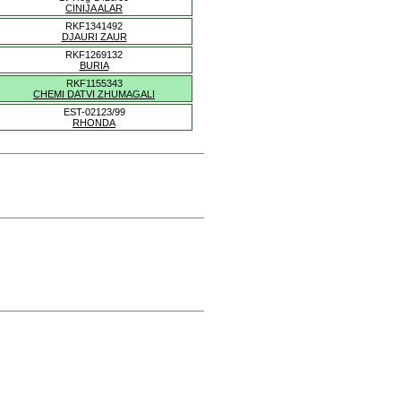
CINIJA ALAR
RKF1341492
DJAURI ZAUR
RKF1269132
BURIA
RKF1155343
CHEMI DATVI ZHUMAGALI
EST-02123/99
RHONDA