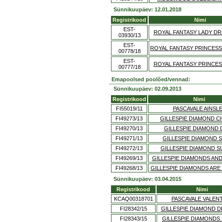
Sünnikuupäev: 12.01.2018
Registrikood
Nimi
EST-
ROYAL FANTASY LADY D
03930/13
EST-
ROYAL FANTASY PRINCESS
00778/18
EST-
ROYAL FANTASY PRINCES
00777/18
Emapoolsed poolõed/vennad:
Sünnikuupäev: 02.09.2013
Registrikood
Nimi
FI55019/11
PASCAVALE AINSL
FI49273/13
GILLESPIE DIAMOND 
FI49270/13
GILLESPIE DIAMOND 
FI49271/13
GILLESPIE DIAMOND S
FI49272/13
GILLESPIE DIAMOND S
FI49269/13
GILLESPIE DIAMONDS AN
FI49268/13
GILLESPIE DIAMONDS ARE
Sünnikuupäev: 03.04.2015
Registrikood
Nimi
KCAQ00318701
PASCAVALE VALEN
FI28342/15
GILLESPIE DIAMOND 
FI28343/15
GILLESPIE DIAMONDS