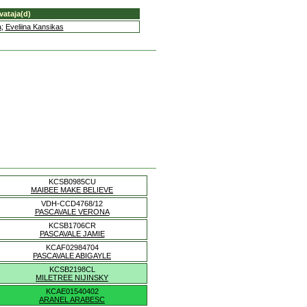
vataja(d)
a
;
Eveliina Kansikas
KCSB0985CU
MAIBEE MAKE BELIEVE
VDH-CCD4768/12
PASCAVALE VERONA
KCSB1706CR
PASCAVALE JAMIE
KCAF02984704
PASCAVALE ABIGAYLE
KCSB2198CL
MILETREE NIJINSKY
KCAE01540402
ARANEL ARABESC