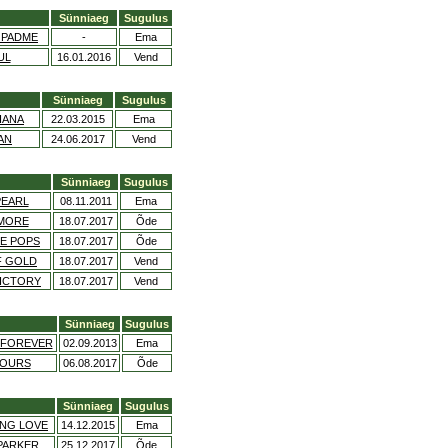
Sünniaeg
Sugulus
 PADME
-
Ema
UL
16.01.2016
Vend
Sünniaeg
Sugulus
IANA
22.03.2015
Ema
AN
24.06.2017
Vend
Sünniaeg
Sugulus
PEARL
08.11.2011
Ema
AMORE
18.07.2017
Õde
E POPS
18.07.2017
Õde
F GOLD
18.07.2017
Vend
ICTORY
18.07.2017
Vend
Sünniaeg
Sugulus
 FOREVER
02.09.2013
Ema
YOURS
06.08.2017
Õde
Sünniaeg
Sugulus
NG LOVE
14.12.2015
Ema
PARKER
25.12.2017
Õde