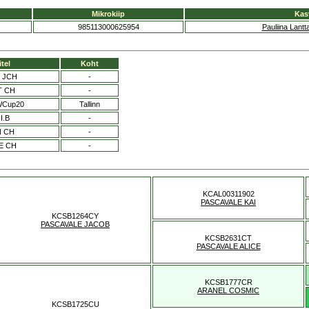
Mikrokiip
Kas
985113000625954
Pauliina Lantt
itel
Koht
 JCH
-
T CH
-
WCup20
Tallinn
I.B
-
N CH
-
E CH
-
KCAL00311902
PASCAVALE KAI
KCSB1264CY
PASCAVALE JACOB
KCSB2631CT
PASCAVALE ALICE
KCSB1777CR
ARANEL COSMIC
KCSB1725CU