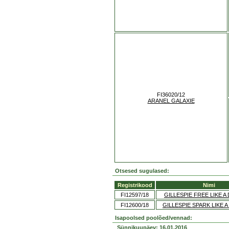
FI36020/12
ARANEL GALAXIE
Otsesed sugulased:
Registrikood
Nimi
FI12597/18
GILLESPIE FREE LIKE 
FI12600/18
GILLESPIE SPARK LIKE 
Isapoolsed poolõed/vennad:
Sünnikuupäev: 16.01.2016