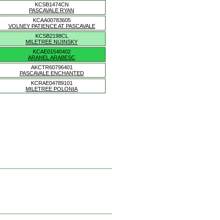
KCSB1474CN
PASCAVALE RYAN
KCAA00783605
VOLNEY PATIENCE AT PASCAVALE
KCSB2198CL
MILETREE NIJINSKY
KCAE01540402
ARANEL ARABESC
AKCTR60796401
PASCAVALE ENCHANTED
KCRAE04789101
MILETREE POLONIA