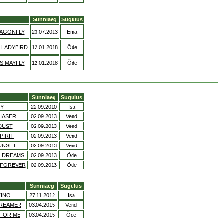
Sünniaeg
Sugulus
RAGONFLY
23.07.2013
Ema
 LADYBIRD
12.01.2018
Õde
S MAYFLY
12.01.2018
Õde
Sünniaeg
Sugulus
EY
22.09.2010
Isa
CHASER
02.09.2013
Vend
DUST
02.09.2013
Vend
PIRIT
02.09.2013
Vend
UNSET
02.09.2013
Vend
D DREAMS
02.09.2013
Õde
 FOREVER
02.09.2013
Õde
Sünniaeg
Sugulus
TINO
27.11.2012
Isa
DREAMER
03.04.2015
Vend
 FOR ME
03.04.2015
Õde