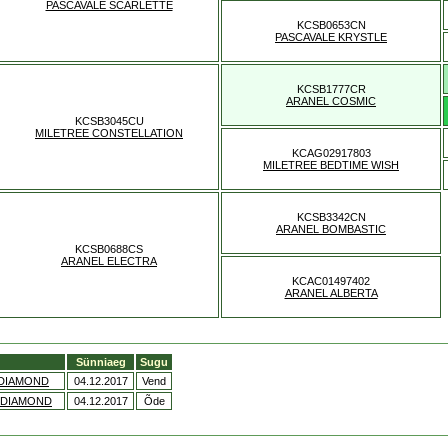
PASCAVALE SCARLETTE
KCSB0653CN
PASCAVALE KRYSTLE
KCSB1777CR
ARANEL COSMIC
KCSB3045CU
MILETREE CONSTELLATION
KCAG02917803
MILETREE BEDTIME WISH
KCSB3342CN
ARANEL BOMBASTIC
KCSB0688CS
ARANEL ELECTRA
KCAC01497402
ARANEL ALBERTA
Sünniaeg
Sugu
A DIAMOND
04.12.2017
Vend
A DIAMOND
04.12.2017
Õde