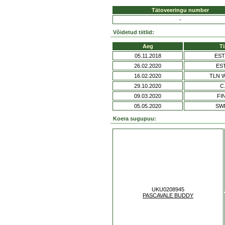
Tätoveeringu number
-
Võidetud tiitlid:
Aeg
Ti
05.11.2018
EST
26.02.2020
ES
16.02.2020
TLN 
29.10.2020
C.
09.03.2020
FI
05.05.2020
SW
Koera sugupuu:
UKU0208945
PASCAVALE BUDDY