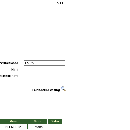
EN
EE
eerimiskood:
Nimi:
Kenneli nimi:
Laiendatud otsing
Värv
Sugu
Saba
BLENHEIM
Emane
-