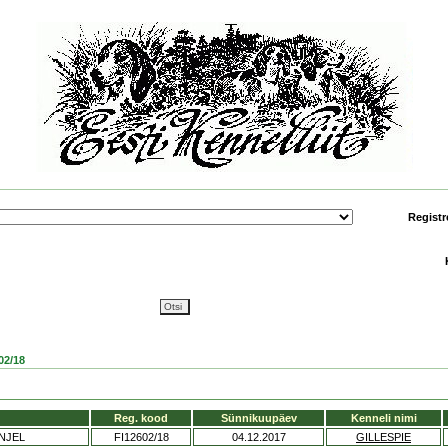
Registr
02/18
Reg. kood
Sünnikuupäev
Kenneli nimi
NJEL
FI12602/18
04.12.2017
GILLESPIE