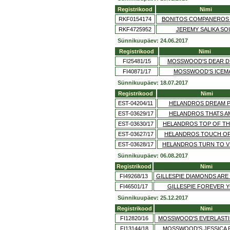
Registrikood
Nimi
RKF0154174
BONITOS COMPANEROS
RKF4725952
JEREMY SALIKA SO
Sünnikuupäev: 24.06.2017
Registrikood
Nimi
FI25481/15
MOSSWOOD'S DEAR D
FI40871/17
MOSSWOOD'S ICEM
Sünnikuupäev: 18.07.2017
Registrikood
Nimi
EST-04204/11
HELANDROS DREAM 
EST-03629/17
HELANDROS THATS 
EST-03630/17
HELANDROS TOP OF TH
EST-03627/17
HELANDROS TOUCH O
EST-03628/17
HELANDROS TURN TO V
Sünnikuupäev: 06.08.2017
Registrikood
Nimi
FI49268/13
GILLESPIE DIAMONDS ARE
FI46501/17
GILLESPIE FOREVER 
Sünnikuupäev: 25.12.2017
Registrikood
Nimi
FI12820/16
MOSSWOOD'S EVERLASTI
FI13144/18
MOSSWOOD'S JESSICA 