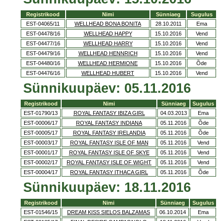
Registrikood
Nimi
Sünniaeg
Sugulus
EST-04065/11
WELLHEAD BONA BONITA
28.10.2011
Ema
EST-04478/16
WELLHEAD HAPPY
15.10.2016
Vend
EST-04477/16
WELLHEAD HARRY
15.10.2016
Vend
EST-04479/16
WELLHEAD HENNRICH
15.10.2016
Vend
EST-04480/16
WELLHEAD HERMIONE
15.10.2016
Õde
EST-04476/16
WELLHEAD HUBERT
15.10.2016
Vend
Sünnikuupäev: 05.11.2016
Registrikood
Nimi
Sünniaeg
Sugulus
EST-01790/13
ROYAL FANTASY IBIZA GIRL
04.03.2013
Ema
EST-00006/17
ROYAL FANTASY INDIANA
05.11.2016
Õde
EST-00005/17
ROYAL FANTASY IRELANDIA
05.11.2016
Õde
EST-00003/17
ROYAL FANTASY ISLE OF MAN
05.11.2016
Vend
EST-00001/17
ROYAL FANTASY ISLE OF SKYE
05.11.2016
Vend
EST-00002/17
ROYAL FANTASY ISLE OF WIGHT
05.11.2016
Vend
EST-00004/17
ROYAL FANTASY ITHACA GIRL
05.11.2016
Õde
Sünnikuupäev: 18.11.2016
Registrikood
Nimi
Sünniaeg
Sugulus
EST-01546/15
DREAM KISS SIELOS BALZAMAS
06.10.2014
Ema