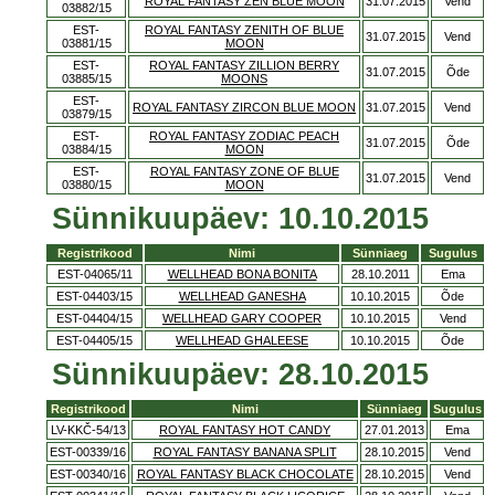
ROYAL FANTASY ZEN BLUE MOON
31.07.2015
Vend
03882/15
EST-
ROYAL FANTASY ZENITH OF BLUE
31.07.2015
Vend
03881/15
MOON
EST-
ROYAL FANTASY ZILLION BERRY
31.07.2015
Õde
03885/15
MOONS
EST-
ROYAL FANTASY ZIRCON BLUE MOON
31.07.2015
Vend
03879/15
EST-
ROYAL FANTASY ZODIAC PEACH
31.07.2015
Õde
03884/15
MOON
EST-
ROYAL FANTASY ZONE OF BLUE
31.07.2015
Vend
03880/15
MOON
Sünnikuupäev: 10.10.2015
Registrikood
Nimi
Sünniaeg
Sugulus
EST-04065/11
WELLHEAD BONA BONITA
28.10.2011
Ema
EST-04403/15
WELLHEAD GANESHA
10.10.2015
Õde
EST-04404/15
WELLHEAD GARY COOPER
10.10.2015
Vend
EST-04405/15
WELLHEAD GHALEESE
10.10.2015
Õde
Sünnikuupäev: 28.10.2015
Registrikood
Nimi
Sünniaeg
Sugulus
LV-KKČ-54/13
ROYAL FANTASY HOT CANDY
27.01.2013
Ema
EST-00339/16
ROYAL FANTASY BANANA SPLIT
28.10.2015
Vend
EST-00340/16
ROYAL FANTASY BLACK CHOCOLATE
28.10.2015
Vend