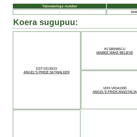
Tätoveeringu number
-
944
Koera sugupuu:
KCSB0985CU
MAIBEE MAKE BELIEVE
EST-03130/15
ANGEL'S PRIDE SKYWALKER
VDH-VK041995
ANGEL'S PRIDE ANASTACIA