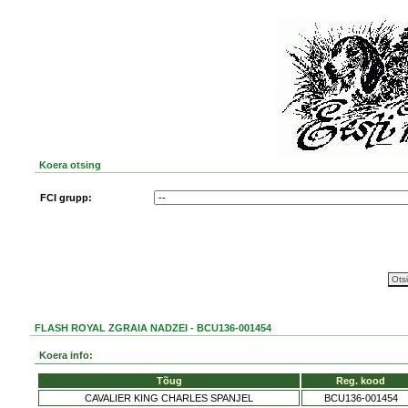
Koera otsing
FCI grupp:
FLASH ROYAL ZGRAIA NADZEI - BCU136-001454
Koera info:
Tõug
Reg. kood
CAVALIER KING CHARLES SPANJEL
BCU136-001454