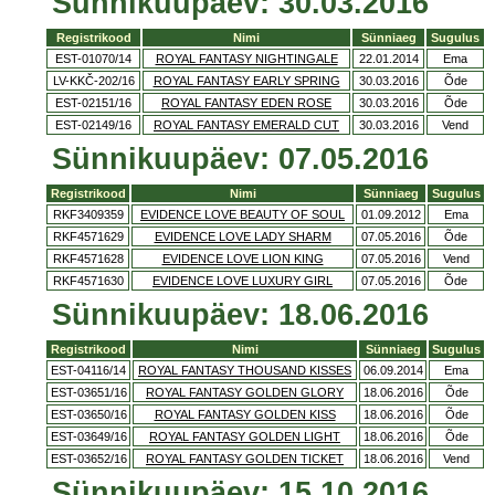
Sünnikuupäev: 30.03.2016
Registrikood
Nimi
Sünniaeg
Sugulus
EST-01070/14
ROYAL FANTASY NIGHTINGALE
22.01.2014
Ema
LV-KKČ-202/16
ROYAL FANTASY EARLY SPRING
30.03.2016
Õde
EST-02151/16
ROYAL FANTASY EDEN ROSE
30.03.2016
Õde
EST-02149/16
ROYAL FANTASY EMERALD CUT
30.03.2016
Vend
Sünnikuupäev: 07.05.2016
Registrikood
Nimi
Sünniaeg
Sugulus
RKF3409359
EVIDENCE LOVE BEAUTY OF SOUL
01.09.2012
Ema
RKF4571629
EVIDENCE LOVE LADY SHARM
07.05.2016
Õde
RKF4571628
EVIDENCE LOVE LION KING
07.05.2016
Vend
RKF4571630
EVIDENCE LOVE LUXURY GIRL
07.05.2016
Õde
Sünnikuupäev: 18.06.2016
Registrikood
Nimi
Sünniaeg
Sugulus
EST-04116/14
ROYAL FANTASY THOUSAND KISSES
06.09.2014
Ema
EST-03651/16
ROYAL FANTASY GOLDEN GLORY
18.06.2016
Õde
EST-03650/16
ROYAL FANTASY GOLDEN KISS
18.06.2016
Õde
EST-03649/16
ROYAL FANTASY GOLDEN LIGHT
18.06.2016
Õde
EST-03652/16
ROYAL FANTASY GOLDEN TICKET
18.06.2016
Vend
Sünnikuupäev: 15.10.2016