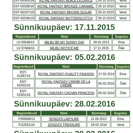
EST-00341/16
ROYAL FANTASY BLACK LICORICE
28.10.2015
Vend
EST-00338/16
ROYAL FANTASY BRONZE CARAMEL
28.10.2015
Vend
EST-00337/16
ROYAL FANTASY BROWN SUGAR
28.10.2015
Vend
EST-00336/16
ROYAL FANTASY BUTTERSCOTCH
28.10.2015
Vend
Sünnikuupäev: 17.11.2015
Registrikood
Nimi
Sünniaeg
Sugulus
LV-30548/13
MILBU BE MY SUNNY DAY
28.02.2013
Ema
LV-37469/16
MILBU NOTICE ME
17.11.2015
Õde
Sünnikuupäev: 05.02.2016
Registrikood
Nimi
Sünniaeg
Sugulus
EST-
ROYAL FANTASY QUALITY FASHION
17.02.2014
Ema
01387/14
EST-
ROYAL FANTASY CREME DE LA
05.02.2016
Õde
01502/16
CREME
EST-
ROYAL FANTASY CROWN PRINCESS
05.02.2016
Õde
01501/16
Sünnikuupäev: 28.02.2016
Registrikood
Nimi
Sünniaeg
Sugulus
FI50606/13
SONZA'S LADYLIKE
11.09.2013
Ema
FI22551/16
SONZA'S TREASURE
28.02.2016
Vend