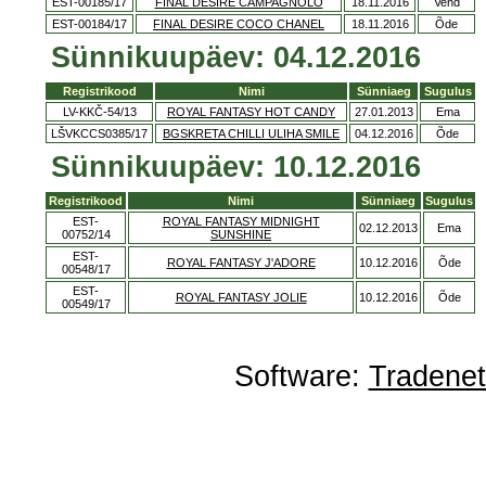
EST-00185/17
FINAL DESIRE CAMPAGNOLO
18.11.2016
Vend
EST-00184/17
FINAL DESIRE COCO CHANEL
18.11.2016
Õde
Sünnikuupäev: 04.12.2016
Registrikood
Nimi
Sünniaeg
Sugulus
LV-KKČ-54/13
ROYAL FANTASY HOT CANDY
27.01.2013
Ema
LŠVKCCS0385/17
BGSKRETA CHILLI ULIHA SMILE
04.12.2016
Õde
Sünnikuupäev: 10.12.2016
Registrikood
Nimi
Sünniaeg
Sugulus
EST-
ROYAL FANTASY MIDNIGHT
02.12.2013
Ema
00752/14
SUNSHINE
EST-
ROYAL FANTASY J'ADORE
10.12.2016
Õde
00548/17
EST-
ROYAL FANTASY JOLIE
10.12.2016
Õde
00549/17
Software:
Tradene