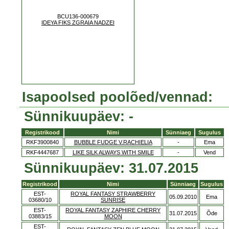
BCU136-000679
IDEYA FIKS ZGRAIA NADZEI
Isapoolsed poolõed/vennad:
Sünnikuupäev: -
Registrikood
Nimi
Sünniaeg
Sugulus
RKF3900840
BUBBLE FUDGE V.RACHIELIA
-
Ema
RKF4447687
LIKE SILK ALWAYS WITH SMILE
-
Vend
Sünnikuupäev: 31.07.2015
Registrikood
Nimi
Sünniaeg
Sugulus
EST-
ROYAL FANTASY STRAWBERRY
05.09.2010
Ema
03680/10
SUNRISE
EST-
ROYAL FANTASY ZAPHIRE CHERRY
31.07.2015
Õde
03883/15
MOON
EST-