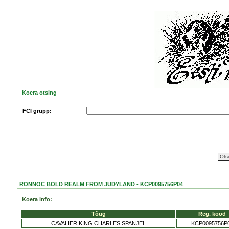
Koera otsing
FCI grupp:
RONNOC BOLD REALM FROM JUDYLAND - KCP0095756P04
Koera info:
Tõug
Reg. kood
CAVALIER KING CHARLES SPANJEL
KCP0095756P