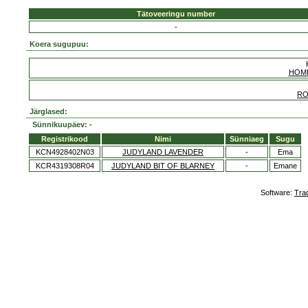
Tätoveeringu number
-
Koera sugupuu:
HOM
RO
Järglased:
Sünnikuupäev: -
Registrikood
Nimi
Sünniaeg
Sugu
KCN4928402N03
JUDYLAND LAVENDER
-
Ema
KCR4319308R04
JUDYLAND BIT OF BLARNEY
-
Emane
Software:
Tra