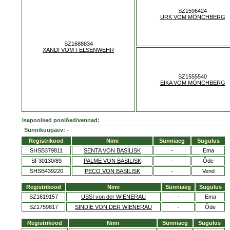
SZ1596424
URK VOM MÖNCHBERG
SZ1688834
XANDI VOM FELSENWEHR
SZ1555540
EIKA VOM MÖNCHBERG
Isapoolsed poolõed/vennad:
Sünnikuupäev: -
Registrikood
Nimi
Sünniaeg
Sugulus
SHSB379811
SENTA VON BASILISK
-
Ema
SF30130/89
PALME VON BASILISK
-
Õde
SHSB439220
PECO VON BASILISK
-
Vend
Registrikood
Nimi
Sünniaeg
Sugulus
SZ1619157
USSI von der WIENERAU
-
Ema
SZ1759817
SINDIE VON DER WIENERAU
-
Õde
Registrikood
Nimi
Sünniaeg
Sugulus