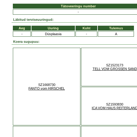
Tätoveeringu number
-
Läbitud terviseuuringud:
Aeg
Uuring
Koht
Tulemus
-
Düsplaasia
-
A
Koera sugupuu:
SZ1523173
TELL VOM GROSSEN SAND
SZ1668730
FANTO vom HIRSCHEL
SZ1593830
ICA VOM HAUS REITERLAN