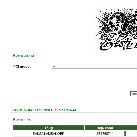
Koera otsing
FCI grupp:
KAYOS VOM FELSENWEHR - SZ1758744
Koera info:
Tõug
Reg. kood
SAKSA LAMBAKOER
SZ1758744