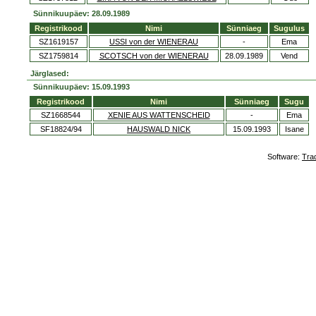
Sünnikuupäev: 28.09.1989
Registrikood
Nimi
Sünniaeg
Sugulus
SZ1619157
USSI von der WIENERAU
-
Ema
SZ1759814
SCOTSCH von der WIENERAU
28.09.1989
Vend
Järglased:
Sünnikuupäev: 15.09.1993
Registrikood
Nimi
Sünniaeg
Sugu
SZ1668544
XENIE AUS WATTENSCHEID
-
Ema
SF18824/94
HAUSWALD NICK
15.09.1993
Isane
Software:
Tra