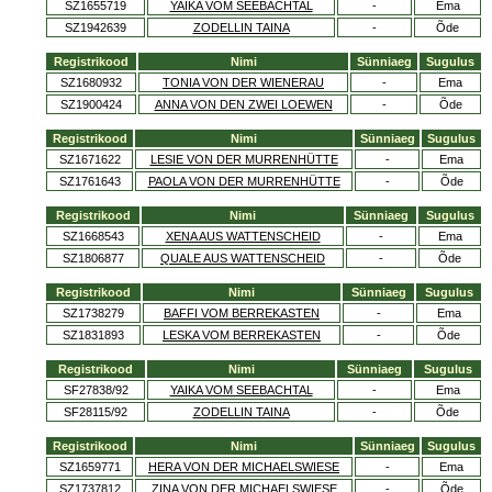
SZ1655719
YAIKA VOM SEEBACHTAL
-
Ema
SZ1942639
ZODELLIN TAINA
-
Õde
Registrikood
Nimi
Sünniaeg
Sugulus
SZ1680932
TONIA VON DER WIENERAU
-
Ema
SZ1900424
ANNA VON DEN ZWEI LOEWEN
-
Õde
Registrikood
Nimi
Sünniaeg
Sugulus
SZ1671622
LESIE VON DER MURRENHÜTTE
-
Ema
SZ1761643
PAOLA VON DER MURRENHÜTTE
-
Õde
Registrikood
Nimi
Sünniaeg
Sugulus
SZ1668543
XENA AUS WATTENSCHEID
-
Ema
SZ1806877
QUALE AUS WATTENSCHEID
-
Õde
Registrikood
Nimi
Sünniaeg
Sugulus
SZ1738279
BAFFI VOM BERREKASTEN
-
Ema
SZ1831893
LESKA VOM BERREKASTEN
-
Õde
Registrikood
Nimi
Sünniaeg
Sugulus
SF27838/92
YAIKA VOM SEEBACHTAL
-
Ema
SF28115/92
ZODELLIN TAINA
-
Õde
Registrikood
Nimi
Sünniaeg
Sugulus
SZ1659771
HERA VON DER MICHAELSWIESE
-
Ema
SZ1737812
ZINA VON DER MICHAELSWIESE
-
Õde