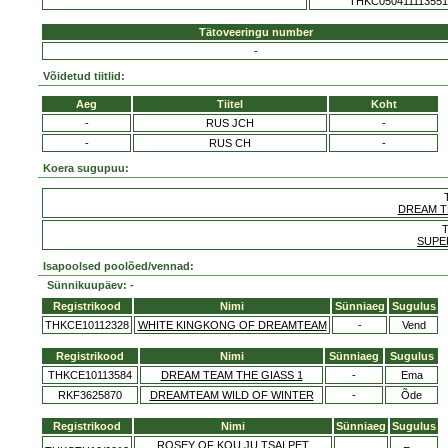
THKC050411113551
Tätoveeringu number
-
Võidetud tiitlid:
Aeg
Tiitel
Koht
-
RUS JCH
-
-
RUS CH
-
Koera sugupuu:
DREAM T
SUPE
Isapoolsed poolõed/vennad:
Sünnikuupäev: -
Registrikood
Nimi
Sünniaeg
Sugulus
THKCE10112328
WHITE KINGKONG OF DREAMTEAM
-
Vend
Registrikood
Nimi
Sünniaeg
Sugulus
THKCE10113584
DREAM TEAM THE GIASS 1
-
Ema
RKF3625870
DREAMTEAM WILD OF WINTER
-
Õde
Registrikood
Nimi
Sünniaeg
Sugulus
ROSEY OF KOU JU TSAI PET