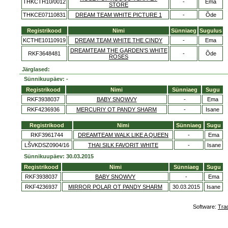
THKCTH10/0012
-
Ema
STORE
THKCE07110831
DREAM TEAM WHITE PICTURE 1
-
Õde
Registrikood
Nimi
Sünniaeg
Sugulus
KCTHE10110919
DREAM TEAM WHITE THE CINDY
-
Ema
DREAMTEAM THE GARDEN'S WHITE
RKF3648481
-
Õde
ROSES
Järglased:
Sünnikuupäev: -
Registrikood
Nimi
Sünniaeg
Sugu
RKF3938037
BABY SNOWVY
-
Ema
RKF4236936
MERCURIY OT PANDY SHARM
-
Isane
Registrikood
Nimi
Sünniaeg
Sugu
RKF3961744
DREAMTEAM WALK LIKE A QUEEN
-
Ema
LŠVKDSZ0904/16
THAI SILK FAVORIT WHITE
-
Isane
Sünnikuupäev: 30.03.2015
Registrikood
Nimi
Sünniaeg
Sugu
RKF3938037
BABY SNOWVY
-
Ema
RKF4236937
MIRROR POLAR OT PANDY SHARM
30.03.2015
Isane
Software:
Tra