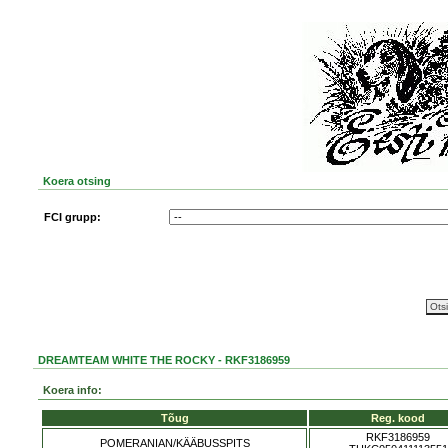
Koera otsing
FCI grupp:
DREAMTEAM WHITE THE ROCKY - RKF3186959
Koera info:
Tõug
Reg. kood
RKF3186959
POMERANIAN/KÄÄBUSSPITS