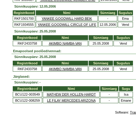
Sünnikuupäev: 12.05.2006
Registrikood
Nimi
Sünniaeg
Sugulus
RKF1501700
YANKEE GOODWILL HARD BEIK
-
Ema
RKF1934555
YANKEE GOODWILL CIRCLE OF LIFE
12.05.2006
Vend
Sünnikuupäev: 25.05.2008
Registrikood
Nimi
Sünniaeg
Sugulus
RKF2433758
AKIMBO NAMBA-VAN
25.05.2008
Vend
Emapoolsed poolõed/vennad:
Sünnikuupäev: 25.05.2008
Registrikood
Nimi
Sünniaeg
Sugulus
RKF2433758
AKIMBO NAMBA-VAN
25.05.2008
Vend
Järglased:
Sünnikuupäev: -
Registrikood
Nimi
Sünniaeg
Sugu
BCU122-003549
MATHEW DER HOLLEN-HARDT
-
Isa
BCU122-008259
LE FILAY MERCEDES ARIZONA
-
Emane
Software:
Tra