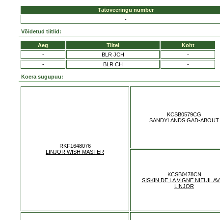
Tätoveeringu number
-
Võidetud tiitlid:
Aeg
Tiitel
Koht
-
BLR JCH
-
-
BLR CH
-
Koera sugupuu:
KCSB0579CG
SANDYLANDS GAD-ABOUT
RKF1648076
LINJOR WISH MASTER
KCSB0478CN
SISKIN DE LA VIGNE NIEUIL A
LINJOR