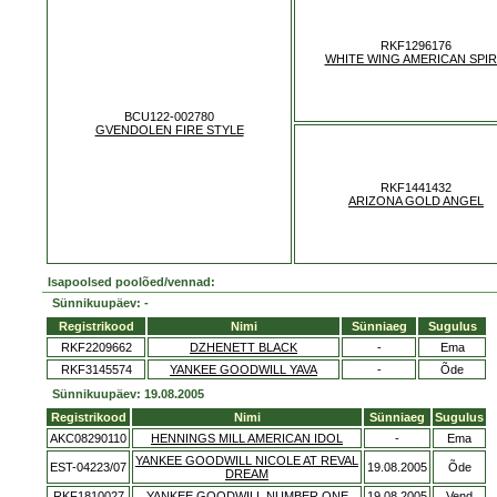
RKF1296176
WHITE WING AMERICAN SPIR
BCU122-002780
GVENDOLEN FIRE STYLE
RKF1441432
ARIZONA GOLD ANGEL
Isapoolsed poolõed/vennad:
Sünnikuupäev: -
Registrikood
Nimi
Sünniaeg
Sugulus
RKF2209662
DZHENETT BLACK
-
Ema
RKF3145574
YANKEE GOODWILL YAVA
-
Õde
Sünnikuupäev: 19.08.2005
Registrikood
Nimi
Sünniaeg
Sugulus
AKC08290110
HENNINGS MILL AMERICAN IDOL
-
Ema
YANKEE GOODWILL NICOLE AT REVAL
EST-04223/07
19.08.2005
Õde
DREAM
RKF1810027
YANKEE GOODWILL NUMBER ONE
19.08.2005
Vend