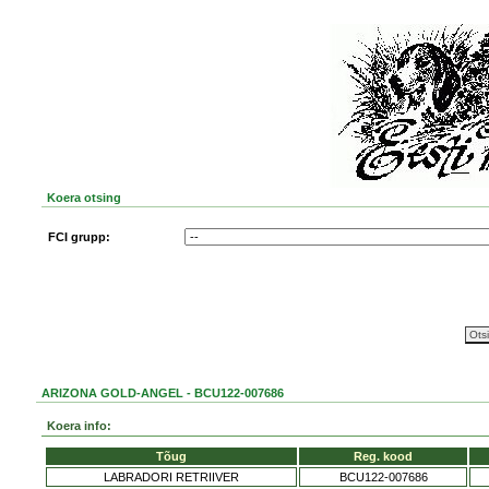
Koera otsing
FCI grupp:
ARIZONA GOLD-ANGEL - BCU122-007686
Koera info:
Tõug
Reg. kood
LABRADORI RETRIIVER
BCU122-007686