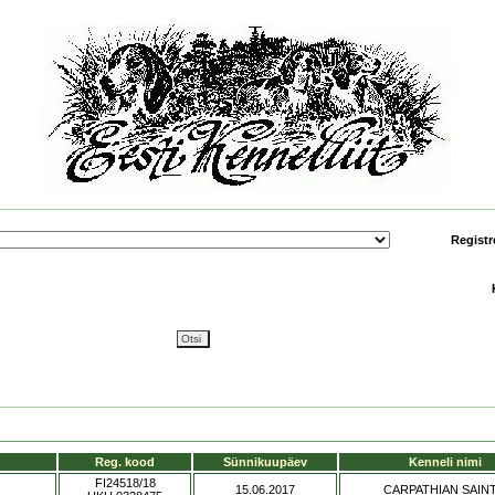
Registr
Reg. kood
Sünnikuupäev
Kenneli nimi
FI24518/18
15.06.2017
CARPATHIAN SAINT