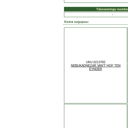
Tätoveeringu numbe
-
Koera sugupuu:
UKU.0213782
NEBUKADNEZAR VAN'T HOF TEN
EYNDER