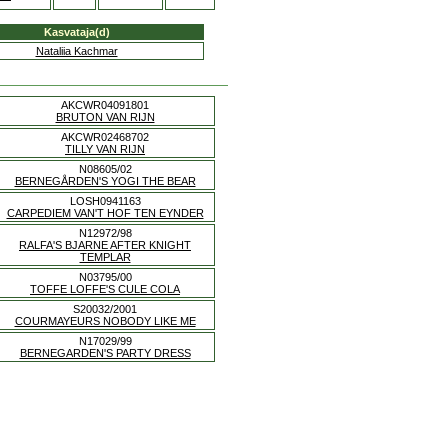
Kasvataja(d)
Nataliia Kachmar
AKCWR04091801
BRUTON VAN RIJN
AKCWR02468702
TILLY VAN RIJN
N08605/02
BERNEGÅRDEN'S YOGI THE BEAR
LOSH0941163
CARPEDIEM VAN'T HOF TEN EYNDER
N12972/98
RALFA'S BJARNE AFTER KNIGHT
TEMPLAR
N03795/00
TOFFE LOFFE'S CULE COLA
S20032/2001
COURMAYEURS NOBODY LIKE ME
N17029/99
BERNEGARDEN'S PARTY DRESS