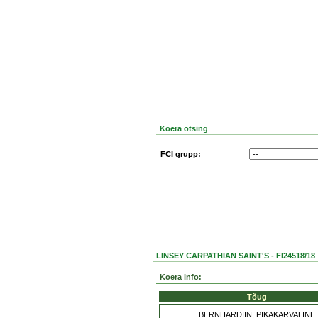
Koera otsing
FCI grupp:
LINSEY CARPATHIAN SAINT'S - FI24518/18
Koera info:
Tõug
BERNHARDIIN, PIKAKARVALINE