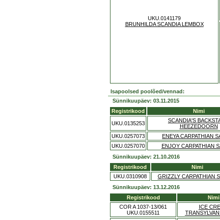
UKU.0141179
BRUNHILDA SCANDIA LEMBOX
Isapoolsed poolõed/vennad:
Sünnikuupäev: 03.11.2015
Registrikood
Nimi
SCANDIA'S BACKST
UKU.0135253
HEEZEDOORN
UKU.0257073
ENEYA CARPATHIAN SA
UKU.0257070
ENJOY CARPATHIAN S
Sünnikuupäev: 21.10.2016
Registrikood
Nimi
UKU.0310908
GRIZZLY CARPATHIAN S
Sünnikuupäev: 13.12.2016
Registrikood
Nimi
COR A 1037-13/061
ICE CR
UKU.0155511
TRANSYLVANI