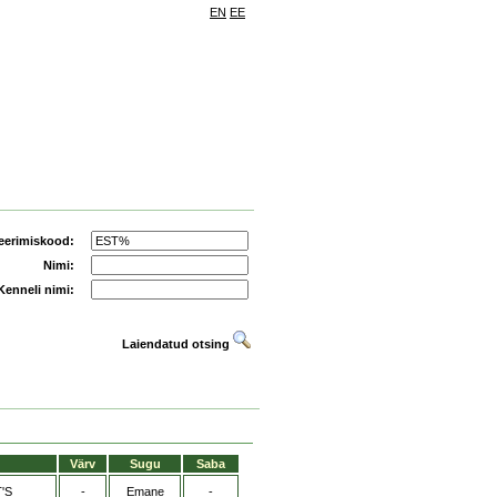
EN
EE
eerimiskood:
Nimi:
Kenneli nimi:
Laiendatud otsing
Värv
Sugu
Saba
'S
-
Emane
-