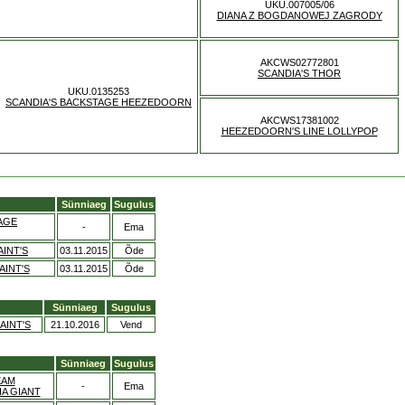
UKU.007005/06
DIANA Z BOGDANOWEJ ZAGRODY
AKCWS02772801
SCANDIA'S THOR
UKU.0135253
SCANDIA'S BACKSTAGE HEEZEDOORN
AKCWS17381002
HEEZEDOORN'S LINE LOLLYPOP
Sünniaeg
Sugulus
AGE
-
Ema
INT'S
03.11.2015
Õde
AINT'S
03.11.2015
Õde
Sünniaeg
Sugulus
AINT'S
21.10.2016
Vend
Sünniaeg
Sugulus
EAM
-
Ema
A GIANT