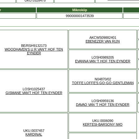
UKU.0328475
r
Mikrokiip
990000001473539
AKCWS09882401
EBENEZER VAN RIJN
BE/RSH9132173
WOODHAVEN'S U R VAN'T HOF TEN
EYNDER
LOSH0989205
EVANNA VAN 'T HOF TEN EYNDER
N04870/02
TOFFE LOFFE'S GO-GO GENTLEMAN
LOSH1025437
GISMANE VAN'T HOF TEN EYNDER
LOSH0959136
DAVAO VAN 'T HOF TEN EYNDER
UKU.0006090
KERTESI-BARSONY IWO
UKU.0037457
KARDINAL