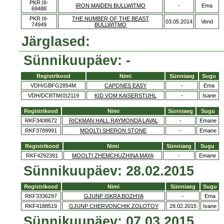
PKR.III-
IRON MAIDEN BULLWITMO
-
Ema
69488
PKR.III-
THE NUMBER OF THE BEAST
03.05.2014
Vend
74949
BULLWITMO
Järglased:
Sünnikuupäev: -
Registrikood
Nimi
Sünniaeg
Sugu
VDH/GBFG2854M
CAPONES EASY
-
Ema
VDH/DCBTM(0)2119
KID VOM KAISERSTUHL
-
Isane
Registrikood
Nimi
Sünniaeg
Sugu
RKF3408672
RICKMAN HALL RAYMONDA LAVAL
-
Emane
RKF3789991
MOOLTI SHERON STONE
-
Emane
Registrikood
Nimi
Sünniaeg
Sugu
RKF4292391
MOOLTI ZHEMCHUZHINA MAYA
-
Emane
Sünnikuupäev: 28.02.2015
Registrikood
Nimi
Sünniaeg
Sugu
RKF3336297
GJUNP ISKRA BOZHYA
-
Ema
RKF4188519
GJUNP CHERVONCHIK ZOLOTOY
28.02.2015
Isane
Sünnikuupäev: 07.03.2015