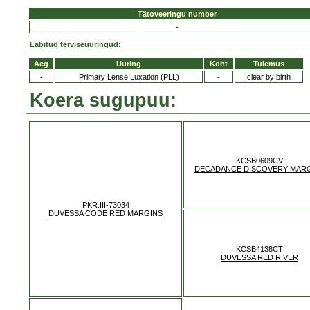
Tätoveeringu number
-
Läbitud terviseuuringud:
Aeg
Uuring
Koht
Tulemus
-
Primary Lense Luxation (PLL)
-
clear by birth
Koera sugupuu:
KCSB0609CV
DECADANCE DISCOVERY MAR
PKR.III-73034
DUVESSA CODE RED MARGINS
KCSB4138CT
DUVESSA RED RIVER