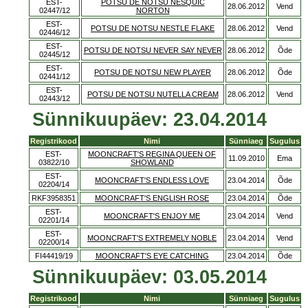
EST-
POTSU DE NOTSU NESQUIC
28.06.2012
Vend
02447/12
NORTON
EST-
POTSU DE NOTSU NESTLE FLAKE
28.06.2012
Vend
02446/12
EST-
POTSU DE NOTSU NEVER SAY NEVER
28.06.2012
Õde
02445/12
EST-
POTSU DE NOTSU NEW PLAYER
28.06.2012
Õde
02441/12
EST-
POTSU DE NOTSU NUTELLA CREAM
28.06.2012
Vend
02443/12
Sünnikuupäev: 23.04.2014
Registrikood
Nimi
Sünniaeg
Sugulus
EST-
MOONCRAFT'S REGINA QUEEN OF
11.09.2010
Ema
03822/10
SHOWLAND
EST-
MOONCRAFT'S ENDLESS LOVE
23.04.2014
Õde
02204/14
RKF3958351
MOONCRAFT'S ENGLISH ROSE
23.04.2014
Õde
EST-
MOONCRAFT'S ENJOY ME
23.04.2014
Vend
02201/14
EST-
MOONCRAFT'S EXTREMELY NOBLE
23.04.2014
Vend
02200/14
FI44419/19
MOONCRAFT'S EYE CATCHING
23.04.2014
Õde
Sünnikuupäev: 03.05.2014
Registrikood
Nimi
Sünniaeg
Sugulus