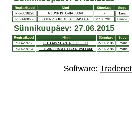
Registrikood
Nimi
Sünniaeg
Sugu
RKF3336298
GJUNP ISTORIA LUBVI
-
Ema
RKF4188556
GJUNP SHIK BLESK KRASOTA
07.03.2015
Emane
Sünnikuupäev: 27.06.2015
Registrikood
Nimi
Sünniaeg
Sugu
RKF4299755
ELITLAIN SHANTAL FIRE FOX
27.06.2015
Emane
RKF4299754
ELITLAIN SHARLOTTA SNOWFLAKE
27.06.2015
Emane
Software:
Tradene