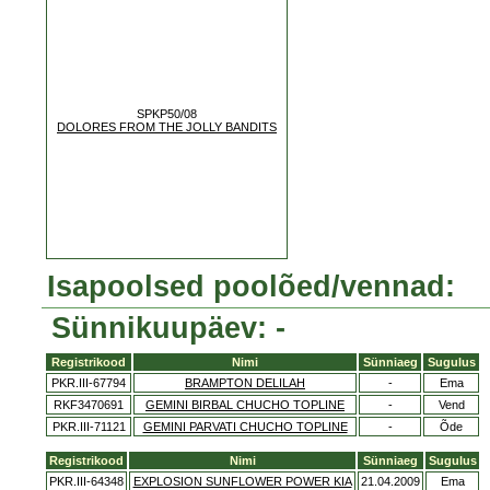
SPKP50/08
DOLORES FROM THE JOLLY BANDITS
Isapoolsed poolõed/vennad:
Sünnikuupäev: -
Registrikood
Nimi
Sünniaeg
Sugulus
PKR.III-67794
BRAMPTON DELILAH
-
Ema
RKF3470691
GEMINI BIRBAL CHUCHO TOPLINE
-
Vend
PKR.III-71121
GEMINI PARVATI CHUCHO TOPLINE
-
Õde
Registrikood
Nimi
Sünniaeg
Sugulus
PKR.III-64348
EXPLOSION SUNFLOWER POWER KIA
21.04.2009
Ema