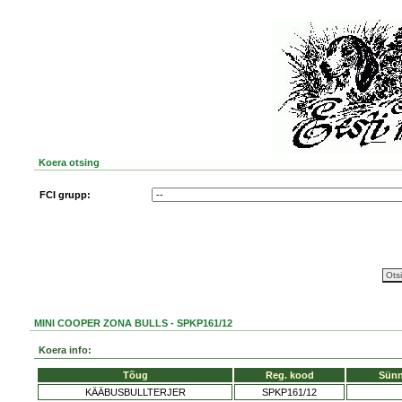
Koera otsing
FCI grupp:
MINI COOPER ZONA BULLS - SPKP161/12
Koera info:
Tõug
Reg. kood
Sünn
KÄÄBUSBULLTERJER
SPKP161/12