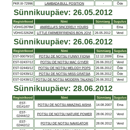
PKR.III-72996
LAMBADA BULL POSITION
-
Õde
Sünnikuupäev: 26.05.2012
Registrikood
Nimi
Sünniaeg
Sugulus
VDH/G2878M
ANIRELLA'S SINCERELY YOURS
-
Ema
VDH/G3262M
LITTLE FARMERFRIENDS BON JOVI
26.05.2012
Vend
Sünnikuupäev: 26.06.2012
Registrikood
Nimi
Sünniaeg
Sugulus
EST-00079/10
POTSU DE NOTSU FUNNY FIONA
12.12.2009
Ema
EST-02437/12
POTSU DE NOTSU MAC GYVER
26.06.2012
Vend
EST-02440/12
POTSU DE NOTSU MELODY POPS
26.06.2012
Õde
EST-02439/12
POTSU DE NOTSU MISS GRATSIA
26.06.2012
Õde
EST-02438/12
POTSU DE NOTSU MODERN TALKING
26.06.2012
Vend
Sünnikuupäev: 28.06.2012
Registrikood
Nimi
Sünniaeg
Sugulus
EST-
POTSU DE NOTSU AMAZING AISHA
14.08.2007
Ema
03141/07
EST-
POTSU DE NOTSU NATURE POWER
28.06.2012
Vend
02444/12
EST-
POTSU DE NOTSU NAVIGATOR
28.06.2012
Vend
02442/12