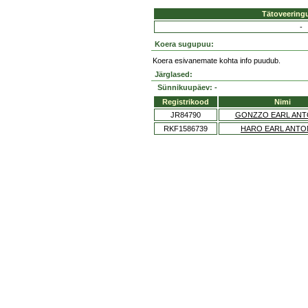
Tätoveering
-
Koera sugupuu:
Koera esivanemate kohta info puudub.
Järglased:
Sünnikuupäev: -
Registrikood
Nimi
JR84790
GONZZO EARL ANT
RKF1586739
HARO EARL ANTO