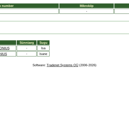
u number
Mikrokiip
-
Sünniaeg
Sugu
ONIUS
-
Isa
NIUS
-
Isane
Software:
Tradenet Systems OÜ
(2006-2026)