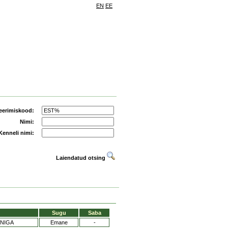
EN
EE
eerimiskood:
Nimi:
Kenneli nimi:
Laiendatud otsing
Sugu
Saba
NIGA
Emane
-