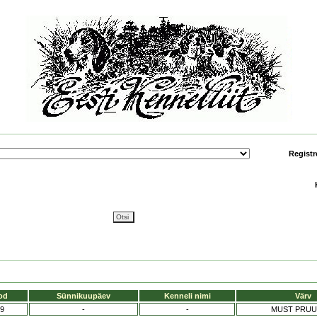
Registr
od
Sünnikuupäev
Kenneli nimi
Värv
9
-
-
MUST PRUU