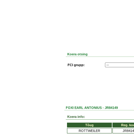
Koera otsing
FCI grupp:
FOXI EARL ANTONIUS - JR84149
Koera info:
Tõug
Reg. ko
ROTTWEILER
JR8414