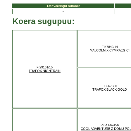
Tätoveeringu number
-
Koera sugupuu:
FI47842/14
MALCOLM X CYMRAEG CI
FI29161/15
TRAFOX NIGHTRAIN
FI55670/11
TRAFOX BLACK GOLD
PKR.I-67456
COOL ADVENTURE Z DOMU POL