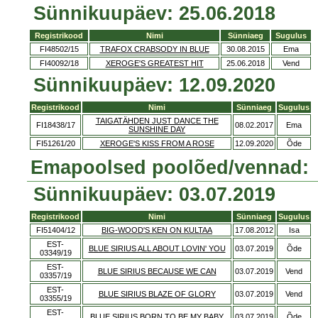
Sünnikuupäev: 25.06.2018
Registrikood
Nimi
Sünniaeg
Sugulus
FI48502/15
TRAFOX CRABSODY IN BLUE
30.08.2015
Ema
FI40092/18
XEROGE'S GREATEST HIT
25.06.2018
Vend
Sünnikuupäev: 12.09.2020
Registrikood
Nimi
Sünniaeg
Sugulus
TAIGATÄHDEN JUST DANCE THE
FI18438/17
08.02.2017
Ema
SUNSHINE DAY
FI51261/20
XEROGE'S KISS FROM A ROSE
12.09.2020
Õde
Emapoolsed poolõed/vennad:
Sünnikuupäev: 03.07.2019
Registrikood
Nimi
Sünniaeg
Sugulus
FI51404/12
BIG-WOOD'S KEN ON KULTAA
17.08.2012
Isa
EST-
BLUE SIRIUS ALL ABOUT LOVIN' YOU
03.07.2019
Õde
03349/19
EST-
BLUE SIRIUS BECAUSE WE CAN
03.07.2019
Vend
03357/19
EST-
BLUE SIRIUS BLAZE OF GLORY
03.07.2019
Vend
03355/19
EST-
BLUE SIRIUS BORN TO BE MY BABY
03.07.2019
Õde