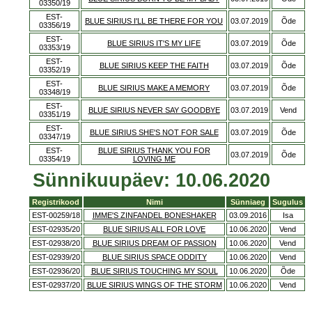
03350/19
EST-
BLUE SIRIUS I'LL BE THERE FOR YOU
03.07.2019
Õde
03356/19
EST-
BLUE SIRIUS IT'S MY LIFE
03.07.2019
Õde
03353/19
EST-
BLUE SIRIUS KEEP THE FAITH
03.07.2019
Õde
03352/19
EST-
BLUE SIRIUS MAKE A MEMORY
03.07.2019
Õde
03348/19
EST-
BLUE SIRIUS NEVER SAY GOODBYE
03.07.2019
Vend
03351/19
EST-
BLUE SIRIUS SHE'S NOT FOR SALE
03.07.2019
Õde
03347/19
EST-
BLUE SIRIUS THANK YOU FOR
03.07.2019
Õde
03354/19
LOVING ME
Sünnikuupäev: 10.06.2020
Registrikood
Nimi
Sünniaeg
Sugulus
EST-00259/18
IMME'S ZINFANDEL BONESHAKER
03.09.2016
Isa
EST-02935/20
BLUE SIRIUS ALL FOR LOVE
10.06.2020
Vend
EST-02938/20
BLUE SIRIUS DREAM OF PASSION
10.06.2020
Vend
EST-02939/20
BLUE SIRIUS SPACE ODDITY
10.06.2020
Vend
EST-02936/20
BLUE SIRIUS TOUCHING MY SOUL
10.06.2020
Õde
EST-02937/20
BLUE SIRIUS WINGS OF THE STORM
10.06.2020
Vend