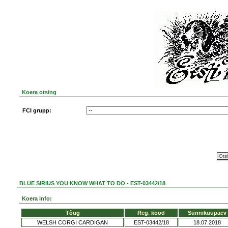
Koera otsing
FCI grupp:
BLUE SIRIUS YOU KNOW WHAT TO DO - EST-03442/18
Koera info:
Tõug
Reg. kood
Sünnikuupäev
WELSH CORGI CARDIGAN
EST-03442/18
18.07.2018