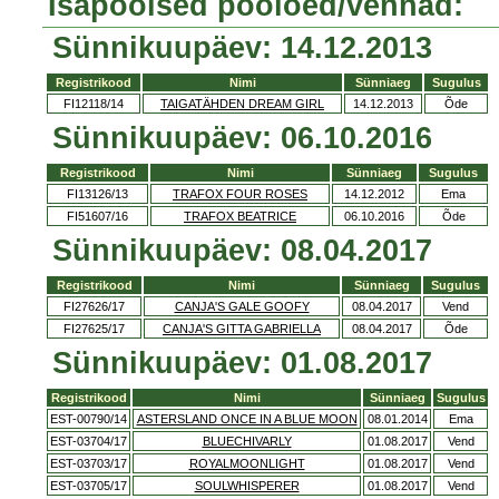
Isapoolsed poolõed/vennad:
Sünnikuupäev: 14.12.2013
Registrikood
Nimi
Sünniaeg
Sugulus
FI12118/14
TAIGATÄHDEN DREAM GIRL
14.12.2013
Õde
Sünnikuupäev: 06.10.2016
Registrikood
Nimi
Sünniaeg
Sugulus
FI13126/13
TRAFOX FOUR ROSES
14.12.2012
Ema
FI51607/16
TRAFOX BEATRICE
06.10.2016
Õde
Sünnikuupäev: 08.04.2017
Registrikood
Nimi
Sünniaeg
Sugulus
FI27626/17
CANJA'S GALE GOOFY
08.04.2017
Vend
FI27625/17
CANJA'S GITTA GABRIELLA
08.04.2017
Õde
Sünnikuupäev: 01.08.2017
Registrikood
Nimi
Sünniaeg
Sugulus
EST-00790/14
ASTERSLAND ONCE IN A BLUE MOON
08.01.2014
Ema
EST-03704/17
BLUECHIVARLY
01.08.2017
Vend
EST-03703/17
ROYALMOONLIGHT
01.08.2017
Vend
EST-03705/17
SOULWHISPERER
01.08.2017
Vend