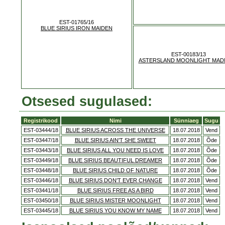
EST-01765/16
BLUE SIRIUS IRON MAIDEN
EST-00183/13
ASTERSLAND MOONLIGHT MAD
Otsesed sugulased:
Registrikood
Nimi
Sünniaeg
Sugu
EST-03444/18
BLUE SIRIUS ACROSS THE UNIVERSE
18.07.2018
Vend
EST-03447/18
BLUE SIRIUS AIN'T SHE SWEET
18.07.2018
Õde
EST-03443/18
BLUE SIRIUS ALL YOU NEED IS LOVE
18.07.2018
Õde
EST-03449/18
BLUE SIRIUS BEAUTIFUL DREAMER
18.07.2018
Õde
EST-03448/18
BLUE SIRIUS CHILD OF NATURE
18.07.2018
Õde
EST-03446/18
BLUE SIRIUS DON'T EVER CHANGE
18.07.2018
Vend
EST-03441/18
BLUE SIRIUS FREE AS A BIRD
18.07.2018
Vend
EST-03450/18
BLUE SIRIUS MISTER MOONLIGHT
18.07.2018
Vend
EST-03445/18
BLUE SIRIUS YOU KNOW MY NAME
18.07.2018
Vend