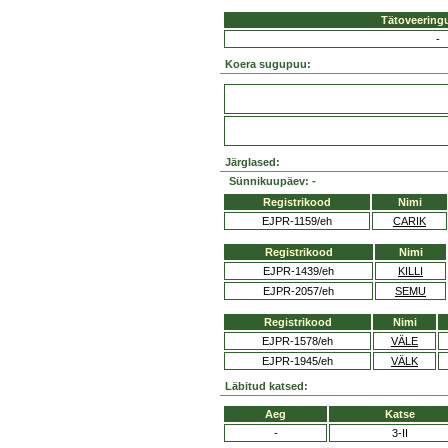
Tätoveering
-
Koera sugupuu:
Järglased:
Sünnikuupäev: -
Registrikood
Nimi
EJPR-1159/eh
CARIK
Registrikood
Nimi
EJPR-1439/eh
KILLI
EJPR-2057/eh
SEMU
Registrikood
Nimi
EJPR-1578/eh
VÄLE
EJPR-1945/eh
VÄLK
Läbitud katsed:
Aeg
Katse
-
3-II