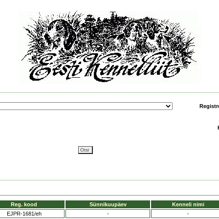
Registr
Reg. kood
Sünnikuupäev
Kenneli nimi
EJPR-1681/eh
-
-