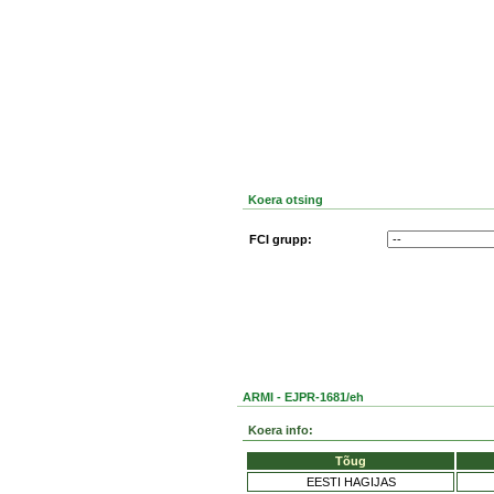
Koera otsing
FCI grupp:
ARMI - EJPR-1681/eh
Koera info:
Tõug
EESTI HAGIJAS