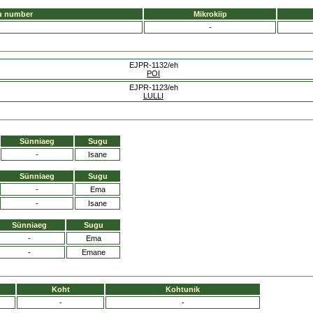
u number
Mikrokiip
-
EJPR-1132/eh
POI
EJPR-1123/eh
LULLI
Sünniaeg
Sugu
-
Isane
Sünniaeg
Sugu
-
Ema
-
Isane
Sünniaeg
Sugu
-
Ema
-
Emane
Koht
Kohtunik
-
-