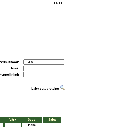
EN
EE
eerimiskood:
Nimi:
Kenneli nimi:
Laiendatud otsing
Värv
Sugu
Saba
-
Isane
-