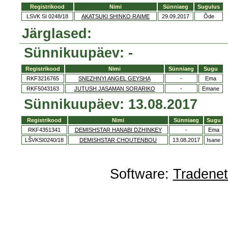
Registrikood
Nimi
Sünniaeg
Sugulus
LSVK SI 0248/18
AKATSUKI SHINKO RAIME
29.09.2017
Õde
Järglased:
Sünnikuupäev: -
Registrikood
Nimi
Sünniaeg
Sugu
RKF3216765
SNEZHNYI ANGEL GEYSHA
-
Ema
RKF5043163
JUTUSH JASAMAN SORARIKO
-
Emane
Sünnikuupäev: 13.08.2017
Registrikood
Nimi
Sünniaeg
Sugu
RKF4351341
DEMISHSTAR HANABI DZHINKEY
-
Ema
LŠVKSI0240/18
DEMISHSTAR CHOUTENBOU
13.08.2017
Isane
Software:
Tradene