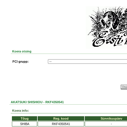
Koera otsing
FCI grupp:
AKATSUKI SHISHIOU - RKF4350541
Koera info:
Tõug
Reg. kood
Sünnikuupäev
SHIBA
RKF4350541
-