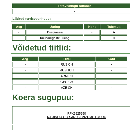
Tätoveeringu number
-
Läbitud terviseuuringud:
Aeg
Uuring
Koht
Tulemus
-
Düsplaasia
-
A
-
Küünarliigeste uuring
-
0
Võidetud tiitlid:
Aeg
Tiitel
Koht
-
RUS CH
-
-
RUS JCH
-
-
ARM CH
-
-
GEO CH
-
-
AZE CH
-
Koera sugupuu:
RFK3325350
RAIJINOU GO SANUKI MIZUMOTOSOU