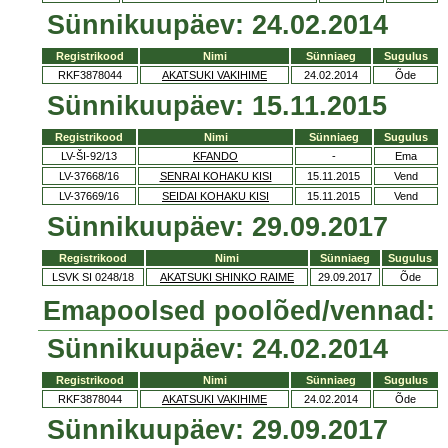
Sünnikuupäev: 24.02.2014
Registrikood
Nimi
Sünniaeg
Sugulus
RKF3878044
AKATSUKI VAKIHIME
24.02.2014
Õde
Sünnikuupäev: 15.11.2015
Registrikood
Nimi
Sünniaeg
Sugulus
LV-ŠI-92/13
KFANDO
-
Ema
LV-37668/16
SENRAI KOHAKU KISI
15.11.2015
Vend
LV-37669/16
SEIDAI KOHAKU KISI
15.11.2015
Vend
Sünnikuupäev: 29.09.2017
Registrikood
Nimi
Sünniaeg
Sugulus
LSVK SI 0248/18
AKATSUKI SHINKO RAIME
29.09.2017
Õde
Emapoolsed poolõed/vennad:
Sünnikuupäev: 24.02.2014
Registrikood
Nimi
Sünniaeg
Sugulus
RKF3878044
AKATSUKI VAKIHIME
24.02.2014
Õde
Sünnikuupäev: 29.09.2017