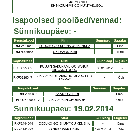
RKF2935900
SHINKOUHIME GO KUNIYASUSOU
Isapoolsed poolõed/vennad:
Sünnikuupäev: -
Registrikood
Nimi
Sünniaeg
Sugulus
RKF2484048
DEBUKO GO SHUN'YOU KENSHA
-
Ema
RKF4096537
OZIRKA WAKIMI
-
Vend
Registrikood
Nimi
Sünniaeg
Sugulus
KOUJIN SAKURAME GO SANUKI
RKF3325352
05.01.2012
Ema
MIZUMOTOSOU
AKATSUKI UTAHANA RAIJINOU FOR
RKF3716347
-
Õde
TANRAY
Registrikood
Nimi
Sünniaeg
Sugulus
RKF2910978
AKATSUKI TERI
-
Ema
BCU257-000012
AKATSUKI HICHOMARE
-
Õde
Sünnikuupäev: 19.02.2014
Registrikood
Nimi
Sünniaeg
Sugulus
RKF2484048
DEBUKO GO SHUN'YOU KENSHA
-
Ema
RKF4141792
OZIRKA WARIHANA
19.02.2014
Õde