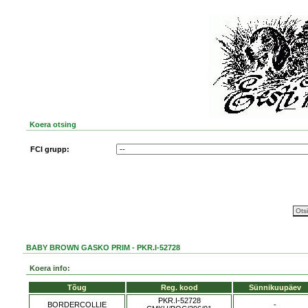
Koera otsing
FCI grupp:
BABY BROWN GASKO PRIM - PKR.I-52728
Koera info:
Tõug
Reg. kood
Sünnikuupäev
PKR.I-52728
BORDERCOLLIE
-