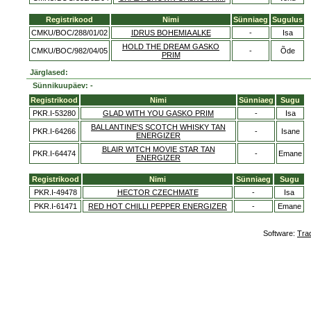
Registrikood
Nimi
Sünniaeg
Sugulus
CMKU/BOC/288/01/02
IDRUS BOHEMIA ALKE
-
Isa
HOLD THE DREAM GASKO
CMKU/BOC/982/04/05
-
Õde
PRIM
Järglased:
Sünnikuupäev: -
Registrikood
Nimi
Sünniaeg
Sugu
PKR.I-53280
GLAD WITH YOU GASKO PRIM
-
Isa
BALLANTINE'S SCOTCH WHISKY TAN
PKR.I-64266
-
Isane
ENERGIZER
BLAIR WITCH MOVIE STAR TAN
PKR.I-64474
-
Emane
ENERGIZER
Registrikood
Nimi
Sünniaeg
Sugu
PKR.I-49478
HECTOR CZECHMATE
-
Isa
PKR.I-61471
RED HOT CHILLI PEPPER ENERGIZER
-
Emane
Software:
Tra