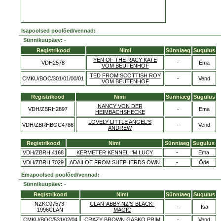
Isapoolsed poolõed/vennad:
Sünnikuupäev: -
Registrikood
Nimi
Sünniaeg
Sugulus
YEN OF THE RACY KATE
VDH2578
-
Ema
VOM BEUTENHOF
TED FROM SCOTTISH ROY
CMKU/BOC/301/01/00/01
-
Vend
VOM BEUTENHOF
Registrikood
Nimi
Sünniaeg
Sugulus
NANCY VON DER
VDH/ZBRH2897
-
Ema
HEIMBACHSHECKE
LOVELY LITTLE ANGEL'S
VDH/ZBRHBOC4786
-
Vend
ANDREW
Registrikood
Nimi
Sünniaeg
Sugulus
VDH/ZBRH 4168
KERMETER KENNEL I'M LUCY
-
Ema
VDH/ZBRH 7029
ADAILOE FROM SHEPHERDS OWN
-
Õde
Emapoolsed poolõed/vennad:
Sünnikuupäev: -
Registrikood
Nimi
Sünniaeg
Sugulus
NZKC07573-
CLAN-ABBY NZ'S-BLACK-
-
Isa
1996CLAN
MAGIC
CMKU/BOC/531/02/04
CRAZY BROWN GASKO PRIM
-
Vend