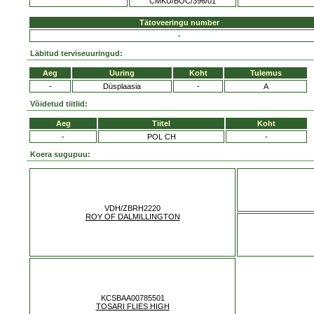
CMKU/BOC/396/01
Tätoveeringu number
-
Läbitud terviseuuringud:
Aeg
Uuring
Koht
Tulemus
-
Düsplaasia
-
A
Võidetud tiitlid:
Aeg
Tiitel
Koht
-
POL CH
-
Koera sugupuu:
VDH/ZBRH2220
ROY OF DALMILLINGTON
KCSBAA00785501
TOSARI FLIES HIGH