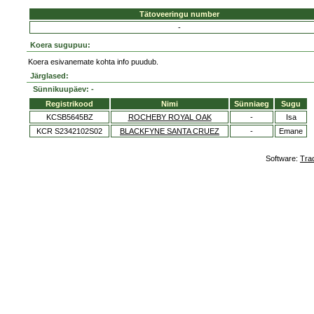
Tätoveeringu number
-
Koera sugupuu:
Koera esivanemate kohta info puudub.
Järglased:
Sünnikuupäev: -
Registrikood
Nimi
Sünniaeg
Sugu
KCSB5645BZ
ROCHEBY ROYAL OAK
-
Isa
KCR S2342102S02
BLACKFYNE SANTA CRUEZ
-
Emane
Software:
Tra