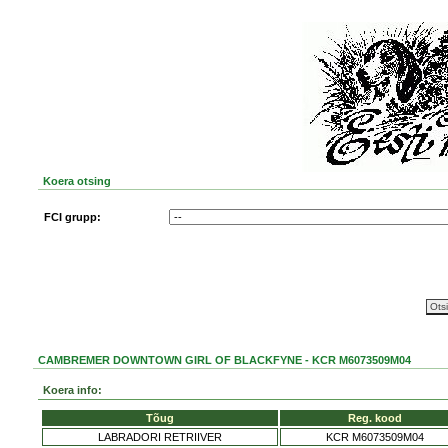
Koera otsing
FCI grupp:
CAMBREMER DOWNTOWN GIRL OF BLACKFYNE - KCR M6073509M04
Koera info:
Tõug
Reg. kood
LABRADORI RETRIIVER
KCR M6073509M04