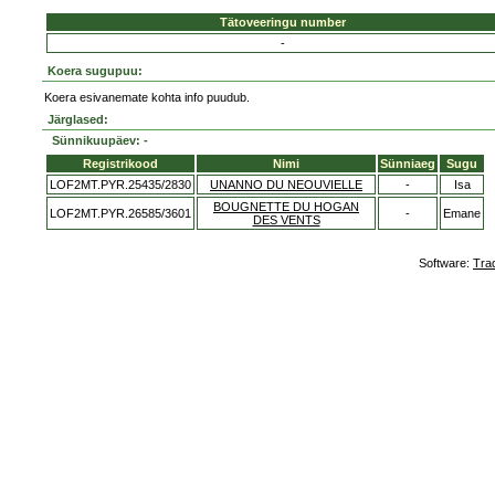
Tätoveeringu number
-
Koera sugupuu:
Koera esivanemate kohta info puudub.
Järglased:
Sünnikuupäev: -
Registrikood
Nimi
Sünniaeg
Sugu
LOF2MT.PYR.25435/2830
UNANNO DU NEOUVIELLE
-
Isa
BOUGNETTE DU HOGAN
LOF2MT.PYR.26585/3601
-
Emane
DES VENTS
Software:
Tra