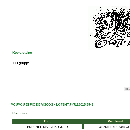
Koera otsing
FCI grupp:
VOUVOU DI PIC DE VISCOS - LOF2MT.PYR.26015/3542
Koera info:
Tõug
Reg. kood
PÜRENEE MÄESTIKUKOER
LOF2MT.PYR.26015/3