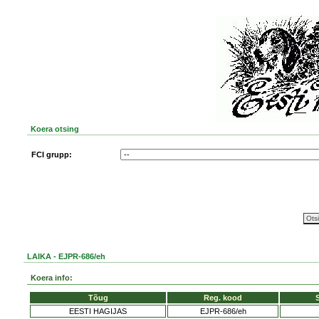
Koera otsing
FCI grupp:
LAIKA - EJPR-686/eh
Koera info:
Tõug
Reg. kood
EESTI HAGIJAS
EJPR-686/eh