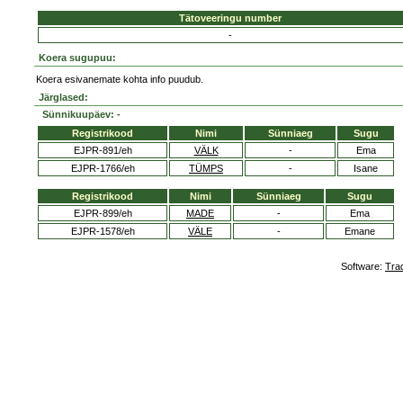
Tätoveeringu number
-
Koera sugupuu:
Koera esivanemate kohta info puudub.
Järglased:
Sünnikuupäev: -
Registrikood
Nimi
Sünniaeg
Sugu
EJPR-891/eh
VÄLK
-
Ema
EJPR-1766/eh
TÜMPS
-
Isane
Registrikood
Nimi
Sünniaeg
Sugu
EJPR-899/eh
MADE
-
Ema
EJPR-1578/eh
VÄLE
-
Emane
Software:
Tra