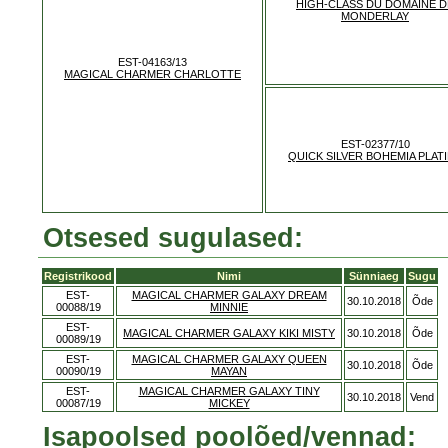
HIGH-CLASS DU DOMAINE D
MONDERLAY
EST-04163/13
MAGICAL CHARMER CHARLOTTE
EST-02377/10
QUICK SILVER BOHEMIA PLAT
Otsesed sugulased:
Registrikood
Nimi
Sünniaeg
Sugu
EST-
MAGICAL CHARMER GALAXY DREAM
30.10.2018
Õde
00088/19
MINNIE
EST-
MAGICAL CHARMER GALAXY KIKI MISTY
30.10.2018
Õde
00089/19
EST-
MAGICAL CHARMER GALAXY QUEEN
30.10.2018
Õde
00090/19
MAYAN
EST-
MAGICAL CHARMER GALAXY TINY
30.10.2018
Vend
00087/19
MICKEY
Isapoolsed poolõed/vennad: