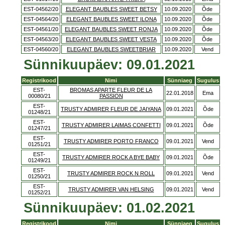
EST-04562/20
ELEGANT BAUBLES SWEET BETSY
10.09.2020
Õde
EST-04564/20
ELEGANT BAUBLES SWEET ILONA
10.09.2020
Õde
EST-04561/20
ELEGANT BAUBLES SWEET RONJA
10.09.2020
Õde
EST-04563/20
ELEGANT BAUBLES SWEET VESTA
10.09.2020
Õde
EST-04560/20
ELEGANT BAUBLES SWEETBRIAR
10.09.2020
Vend
Sünnikuupäev: 09.01.2021
Registrikood
Nimi
Sünniaeg
Sugulus
EST-
BROMAS APARTE FLEUR DE LA
22.01.2018
Ema
00080/21
PASSION
EST-
TRUSTY ADMIRER FLEUR DE JAIYANA
09.01.2021
Õde
01248/21
EST-
TRUSTY ADMIRER LAIMAS CONFETTI
09.01.2021
Õde
01247/21
EST-
TRUSTY ADMIRER PORTO FRANCO
09.01.2021
Vend
01251/21
EST-
TRUSTY ADMIRER ROCK A BYE BABY
09.01.2021
Õde
01249/21
EST-
TRUSTY ADMIRER ROCK N ROLL
09.01.2021
Vend
01250/21
EST-
TRUSTY ADMIRER VAN HELSING
09.01.2021
Vend
01252/21
Sünnikuupäev: 01.02.2021
Registrikood
Nimi
Sünniaeg
Sugulus