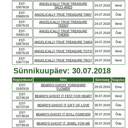
EST-
ANGELICALLY TRUE TREASURE
24.07.2018
Vend
03678/18
TACO-ARES
EST-
ANGELICALLY TRUE TREASURE TAMY
24.07.2018
Õde
03680/18
EST-
ANGELICALLY TRUE TREASURE
24.07.2018
Vend
03676/18
TEDDY
EST-
ANGELICALLY TRUE TREASURE
24.07.2018
Õde
03681/18
THEIRA
EST-
ANGELICALLY TRUE TREASURE TIARA
24.07.2018
Õde
03679/18
EST-
ANGELICALLY TRUE TREASURE TOTO
24.07.2018
Vend
03675/18
EST-
ANGELICALLY TRUE TREASURE TROY
24.07.2018
Vend
03677/18
Sünnikuupäev: 30.07.2018
Registrikood
Nimi
Sünniaeg
Sugulus
EST-
BEARD'S GHOST YORKSHIRE
29.03.2016
Ema
01603/16
FLOWER
EST-
BEARD'S GHOST IT FEST FOR HEART
30.07.2018
Vend
03736/18
EST-
BEARD'S GHOST IT GIFT OF LOVE
30.07.2018
Õde
03737/18
EST-
BEARD'S GHOST IT IDYLL FOREVER
30.07.2018
Õde
03738/18
EST-
BEARD'S GHOST IT JEWEL FOR ME
30.07.2018
Õde
03739/18