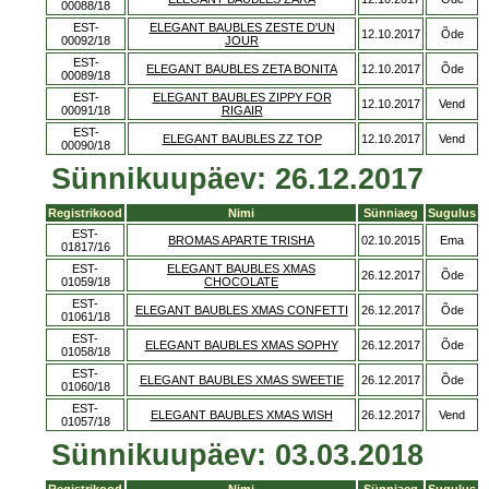
00088/18
EST-
ELEGANT BAUBLES ZESTE D'UN
12.10.2017
Õde
00092/18
JOUR
EST-
ELEGANT BAUBLES ZETA BONITA
12.10.2017
Õde
00089/18
EST-
ELEGANT BAUBLES ZIPPY FOR
12.10.2017
Vend
00091/18
RIGAIR
EST-
ELEGANT BAUBLES ZZ TOP
12.10.2017
Vend
00090/18
Sünnikuupäev: 26.12.2017
Registrikood
Nimi
Sünniaeg
Sugulus
EST-
BROMAS APARTE TRISHA
02.10.2015
Ema
01817/16
EST-
ELEGANT BAUBLES XMAS
26.12.2017
Õde
01059/18
CHOCOLATE
EST-
ELEGANT BAUBLES XMAS CONFETTI
26.12.2017
Õde
01061/18
EST-
ELEGANT BAUBLES XMAS SOPHY
26.12.2017
Õde
01058/18
EST-
ELEGANT BAUBLES XMAS SWEETIE
26.12.2017
Õde
01060/18
EST-
ELEGANT BAUBLES XMAS WISH
26.12.2017
Vend
01057/18
Sünnikuupäev: 03.03.2018