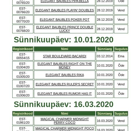
ELEGANT BAUBLES PIPA BELLA
28.12.2019
Õde
00765/20
EST-
ELEGANT BAUBLES PLAYIN' DOUBLES
28.12.2019
Vend
00766/20
EST-
ELEGANT BAUBLES POKER POT
28.12.2019
Vend
00770/20
EST-
ELEGANT BAUBLES PRINCE DOUBLE
28.12.2019
Vend
00768/20
LUCKY
Sünnikuupäev: 10.01.2020
Registrikood
Nimi
Sünniaeg
Sugulus
EST-
STAR BOULEVARD BACARDI
03.12.2014
Ema
00554/15
EST-
ELEGANT BAUBLES RIGHT ON THE
10.01.2020
Õde
01004/20
MONEY
EST-
ELEGANT BAUBLES RIKA
10.01.2020
Õde
01005/20
EST-
ELEGANT BAUBLES RULER'S SECRET
10.01.2020
Vend
01007/20
EST-
ELEGANT BAUBLES RUMOR HAS IT
10.01.2020
Õde
01006/20
Sünnikuupäev: 16.03.2020
Registrikood
Nimi
Sünniaeg
Sugulus
EST-
MAGICAL CHARMER MIDNIGHT
16.03.2020
Vend
01861/20
PERRY COCO
EST-
MAGICAL CHARMER MIDNIGHT POCO
16.03.2020
Vend