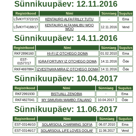
Sünnikuupäev: 12.11.2016
Registrikood
Nimi
Sünniaeg
Sugulus
LŠVKYT3722/15
KENTAURO ALFA FRILLY TUTU
-
Ema
KENTAURO ALFA MALIBU WOO
LŠVKYT4188/17
12.11.2016
Vend
WOO
Sünnikuupäev: 14.11.2016
Registrikood
Nimi
Sünniaeg
Sugulus
RKF2896160
HI-FI IZ OTCHEGO DOMA
01.02.2010
Ema
EST-
IGRA FORTUNY IZ OTCHEGO DOMA
14.11.2016
Õde
01577/17
RKF4697884
IZVESTNAYA MIRA IZ OTCHEGO DOMA
14.11.2016
Õde
Sünnikuupäev: 10.04.2017
Registrikood
Nimi
Sünniaeg
Sugulus
RKF2991930
BISTUALL ZENOBIA
-
Ema
RKF4827041
MY SIMURAN MAMBO ITALIANO
10.04.2017
Õde
Sünnikuupäev: 11.06.2017
Registrikood
Nimi
Sünniaeg
Sugulus
EST-03146/10
SOLARSOUL CHARMING SOFIA
06.07.2010
Ema
EST-03146/17
SOLARSOUL LIFE LOVES OOLAF
11.06.2017
Vend