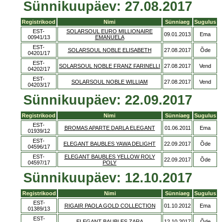
Sünnikuupäev: 27.08.2017
Registrikood
Nimi
Sünniaeg
Sugulus
EST-
SOLARSOUL EURO MILLIONAIRE
09.01.2013
Ema
00941/13
EMANUELA
EST-
SOLARSOUL NOBLE ELISABETH
27.08.2017
Õde
04201/17
EST-
SOLARSOUL NOBLE FRANZ FARINELLI
27.08.2017
Vend
04202/17
EST-
SOLARSOUL NOBLE WILLIAM
27.08.2017
Vend
04203/17
Sünnikuupäev: 22.09.2017
Registrikood
Nimi
Sünniaeg
Sugulus
EST-
BROMAS APARTE DARLA ELEGANT
01.06.2011
Ema
01939/12
EST-
ELEGANT BAUBLES YAWA DELIGHT
22.09.2017
Õde
04596/17
EST-
ELEGANT BAUBLES YELLOW ROLY
22.09.2017
Õde
04597/17
POLY
Sünnikuupäev: 12.10.2017
Registrikood
Nimi
Sünniaeg
Sugulus
EST-
RIGAIR PAOLA GOLD COLLECTION
01.10.2012
Ema
01389/13
EST-
ELEGANT BAUBLES ZARA
12.10.2017
Õde