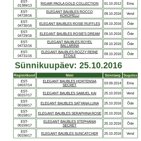
EST-
RIGAIR PAOLA GOLD COLLECTION
01.10.2012
Ema
01389/13
EST-
ELEGANT BAUBLES ROCCO
09.10.2016
Vend
04728/16
KOKOPELLI
EST-
ELEGANT BAUBLES ROSIE RUFFLES
09.10.2016
Õde
04730/16
EST-
ELEGANT BAUBLES ROSIE'S DREAM
09.10.2016
Õde
04729/16
EST-
ELEGANT BAUBLES ROYEL
09.10.2016
Õde
04732/16
BALLARINA
EST-
ELEGANT BAUBLES ROZZY REINE
09.10.2016
Õde
04731/16
ETOILE
Sünnikuupäev: 25.10.2016
Registrikood
Nimi
Sünniaeg
Sugulus
EST-
ELEGANT BAUBLES HORTENSIA
03.09.2014
Ema
04037/14
SECRET
EST-
ELEGANT BAUBLES SAMUEL KAI
25.10.2016
Vend
00157/17
EST-
ELEGANT BAUBLES SATYANA LUNA
25.10.2016
Õde
00160/17
EST-
ELEGANT BAUBLES SERAPHINA ROSE
25.10.2016
Õde
00158/17
EST-
ELEGANT BAUBLES STEPHANIA
25.10.2016
Õde
00159/17
SECRET
EST-
ELEGANT BAUBLES SUNCATCHER
25.10.2016
Vend
00156/17