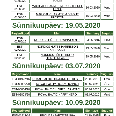
01862/20
BOSSE
EST-
MAGICAL CHARMER MIDNIGHT PUFF
16.03.2020
Vend
01863/20
FENDI
EST-
MAGICAL CHARMER MIDNIGHT
16.03.2020
Vend
01864/20
PRESTON
Sünnikuupäev: 19.05.2020
Registrikood
Nimi
Sünniaeg
Sugulus
EST-
NORDICS HÜTTE EDWINA EMYLIE
23.05.2016
Ema
02785/16
EST-
NORDICS HÜTTE HARRISSON
19.05.2020
Vend
02722/20
HARROLDS
EST-
NORDICS HÜTTE HUGO
19.05.2020
Vend
02723/20
HEARTBREAKER
Sünnikuupäev: 03.07.2020
Registrikood
Nimi
Sünniaeg
Sugulus
EST-01922/16
ROYAL BALTIC DIAMOND OF DESIRE
23.02.2016
Ema
EST-03805/20
ROYAL BALTIC HAPPY HANNAH
03.07.2020
Õde
EST-03804/20
ROYAL BALTIC HAPPY HARMONY
03.07.2020
Õde
EST-03803/20
ROYAL BALTIC HAPPY HERO
03.07.2020
Vend
Sünnikuupäev: 10.09.2020
Registrikood
Nimi
Sünniaeg
Sugulus
EST-01817/16
BROMAS APARTE TRISHA
02.10.2015
Ema