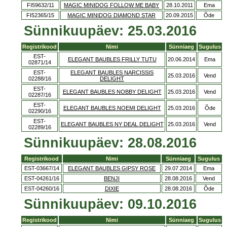
FI59632/11
MAGIC MINIDOG FOLLOW ME BABY
28.10.2011
Ema
FI52365/15
MAGIC MINIDOG DIAMOND STAR
20.09.2015
Õde
Sünnikuupäev: 25.03.2016
Registrikood
Nimi
Sünniaeg
Sugulus
EST-
ELEGANT BAUBLES FRILLY TUTU
20.06.2014
Ema
02871/14
EST-
ELEGANT BAUBLES NARCISSIS
25.03.2016
Vend
02288/16
DELIGHT
EST-
ELEGANT BAUBLES NOBBY DELIGHT
25.03.2016
Vend
02287/16
EST-
ELEGANT BAUBLES NOEMI DELIGHT
25.03.2016
Õde
02290/16
EST-
ELEGANT BAUBLES NY DEAL DELIGHT
25.03.2016
Vend
02289/16
Sünnikuupäev: 28.08.2016
Registrikood
Nimi
Sünniaeg
Sugulus
EST-03667/14
ELEGANT BAUBLES GIPSY ROSE
29.07.2014
Ema
EST-04261/16
BENJI
28.08.2016
Vend
EST-04260/16
DIXIE
28.08.2016
Õde
Sünnikuupäev: 09.10.2016
Registrikood
Nimi
Sünniaeg
Sugulus