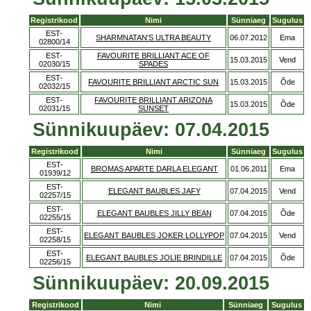
Registrikood
Nimi
Sünniaeg
Sugulus
EST-
SHARMNATAN'S ULTRA BEAUTY
06.07.2012
Ema
02800/14
EST-
FAVOURITE BRILLIANT ACE OF
15.03.2015
Vend
02030/15
SPADES
EST-
FAVOURITE BRILLIANT ARCTIC SUN
15.03.2015
Õde
02032/15
EST-
FAVOURITE BRILLIANT ARIZONA
15.03.2015
Õde
02031/15
SUNSET
Sünnikuupäev: 07.04.2015
Registrikood
Nimi
Sünniaeg
Sugulus
EST-
BROMAS APARTE DARLA ELEGANT
01.06.2011
Ema
01939/12
EST-
ELEGANT BAUBLES JAFY
07.04.2015
Vend
02257/15
EST-
ELEGANT BAUBLES JILLY BEAN
07.04.2015
Õde
02255/15
EST-
ELEGANT BAUBLES JOKER LOLLYPOP
07.04.2015
Vend
02258/15
EST-
ELEGANT BAUBLES JOLIE BRINDILLE
07.04.2015
Õde
02256/15
Sünnikuupäev: 20.09.2015
Registrikood
Nimi
Sünniaeg
Sugulus