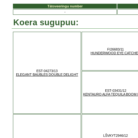
Tätoveeringu number
-
Koera sugupuu:
FI26683/11
HUNDERWOOD EYE CATCH
EST-04273/13
ELEGANT BAUBLES DOUBLE DELIGHT
EST-03431/12
KENTAURO ALFA TEQUILA BOOM
LŠVKYT2946/12