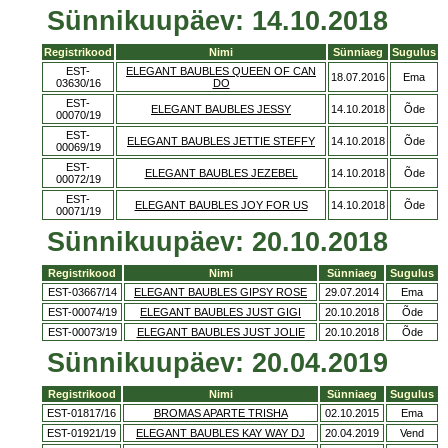
Sünnikuupäev: 14.10.2018
Registrikood
Nimi
Sünniaeg
Sugulus
EST-
ELEGANT BAUBLES QUEEN OF CAN
18.07.2016
Ema
03630/16
DO
EST-
ELEGANT BAUBLES JESSY
14.10.2018
Õde
00070/19
EST-
ELEGANT BAUBLES JETTIE STEFFY
14.10.2018
Õde
00069/19
EST-
ELEGANT BAUBLES JEZEBEL
14.10.2018
Õde
00072/19
EST-
ELEGANT BAUBLES JOY FOR US
14.10.2018
Õde
00071/19
Sünnikuupäev: 20.10.2018
Registrikood
Nimi
Sünniaeg
Sugulus
EST-03667/14
ELEGANT BAUBLES GIPSY ROSE
29.07.2014
Ema
EST-00074/19
ELEGANT BAUBLES JUST GIGI
20.10.2018
Õde
EST-00073/19
ELEGANT BAUBLES JUST JOLIE
20.10.2018
Õde
Sünnikuupäev: 20.04.2019
Registrikood
Nimi
Sünniaeg
Sugulus
EST-01817/16
BROMAS APARTE TRISHA
02.10.2015
Ema
EST-01921/19
ELEGANT BAUBLES KAY WAY DJ
20.04.2019
Vend