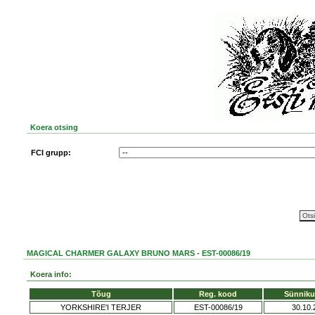
Koera otsing
FCI grupp:
MAGICAL CHARMER GALAXY BRUNO MARS - EST-00086/19
Koera info:
Tõug
Reg. kood
Sünnik
YORKSHIRE'I TERJER
EST-00086/19
30.10.