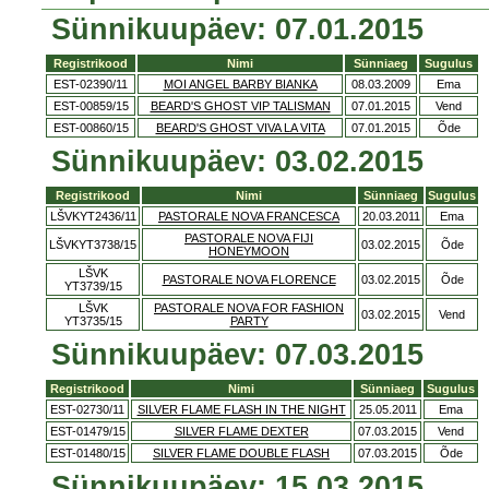
Sünnikuupäev: 07.01.2015
Registrikood
Nimi
Sünniaeg
Sugulus
EST-02390/11
MOI ANGEL BARBY BIANKA
08.03.2009
Ema
EST-00859/15
BEARD'S GHOST VIP TALISMAN
07.01.2015
Vend
EST-00860/15
BEARD'S GHOST VIVA LA VITA
07.01.2015
Õde
Sünnikuupäev: 03.02.2015
Registrikood
Nimi
Sünniaeg
Sugulus
LŠVKYT2436/11
PASTORALE NOVA FRANCESCA
20.03.2011
Ema
PASTORALE NOVA FIJI
LŠVKYT3738/15
03.02.2015
Õde
HONEYMOON
LŠVK
PASTORALE NOVA FLORENCE
03.02.2015
Õde
YT3739/15
LŠVK
PASTORALE NOVA FOR FASHION
03.02.2015
Vend
YT3735/15
PARTY
Sünnikuupäev: 07.03.2015
Registrikood
Nimi
Sünniaeg
Sugulus
EST-02730/11
SILVER FLAME FLASH IN THE NIGHT
25.05.2011
Ema
EST-01479/15
SILVER FLAME DEXTER
07.03.2015
Vend
EST-01480/15
SILVER FLAME DOUBLE FLASH
07.03.2015
Õde
Sünnikuupäev: 15.03.2015