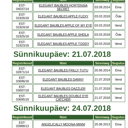
Registrikood
Nimi
Sünniaeg
Sugulus
EST-
ELEGANT BAUBLES HORTENSIA
03.09.2014
Ema
04037/14
SECRET
EST-
ELEGANT BAUBLES APPLE FLEXY
03.03.2018
Õde
01926/18
EST-
ELEGANT BAUBLES APPLE OF MY EYE
03.03.2018
Vend
01924/18
EST-
ELEGANT BAUBLES APPLE SHEILA
03.03.2018
Õde
01925/18
EST-
ELEGANT BAUBLES APPLE TODDY
03.03.2018
Vend
01923/18
Sünnikuupäev: 21.07.2018
Registrikood
Nimi
Sünniaeg
Sugulus
EST-
ELEGANT BAUBLES FRILLY TUTU
20.06.2014
Ema
02871/14
EST-
ELEGANT BAUBLES DANNY
21.07.2018
Vend
03696/18
EST-
ELEGANT BAUBLES DAZZLER
21.07.2018
Vend
03697/18
EST-
ELEGANT BAUBLES DOUBLE EYE
21.07.2018
Vend
03695/18
CATCHER
Sünnikuupäev: 24.07.2018
Registrikood
Nimi
Sünniaeg
Sugulus
EST-
ANGELICALLY MOONA-MINNI
25.08.2013
Ema
03988/13