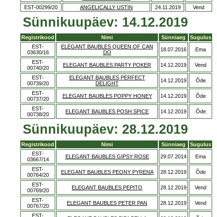
EST-00299/20
ANGELICALLY USTIN
24.11.2019
Vend
Sünnikuupäev: 14.12.2019
Registrikood
Nimi
Sünniaeg
Sugulus
EST-
ELEGANT BAUBLES QUEEN OF CAN
18.07.2016
Ema
03630/16
DO
EST-
ELEGANT BAUBLES PARTY POKER
14.12.2019
Vend
00740/20
EST-
ELEGANT BAUBLES PERFECT
14.12.2019
Õde
00739/20
DELIGHT
EST-
ELEGANT BAUBLES POPPY HONEY
14.12.2019
Õde
00737/20
EST-
ELEGANT BAUBLES POSH SPICE
14.12.2019
Õde
00738/20
Sünnikuupäev: 28.12.2019
Registrikood
Nimi
Sünniaeg
Sugulus
EST-
ELEGANT BAUBLES GIPSY ROSE
29.07.2014
Ema
03667/14
EST-
ELEGANT BAUBLES PEONY PYRENA
28.12.2019
Õde
00764/20
EST-
ELEGANT BAUBLES PEPITO
28.12.2019
Vend
00769/20
EST-
ELEGANT BAUBLES PETER PAN
28.12.2019
Vend
00767/20
EST-