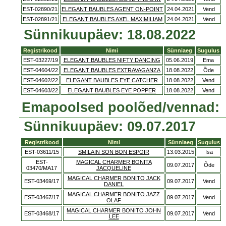
EST-02890/21
ELEGANT BAUBLES AGENT ON-POINT
24.04.2021
Vend
EST-02891/21
ELEGANT BAUBLES AXEL MAXIMILIAM
24.04.2021
Vend
Sünnikuupäev: 18.08.2022
Registrikood
Nimi
Sünniaeg
Sugulus
EST-03227/19
ELEGANT BAUBLES NIFTY DANCING
05.06.2019
Ema
EST-04604/22
ELEGANT BAUBLES EXTRAVAGANZA
18.08.2022
Õde
EST-04602/22
ELEGANT BAUBLES EYE CATCHER
18.08.2022
Vend
EST-04603/22
ELEGANT BAUBLES EYE POPPER
18.08.2022
Vend
Emapoolsed poolõed/vennad:
Sünnikuupäev: 09.07.2017
Registrikood
Nimi
Sünniaeg
Sugulus
EST-03611/15
SMILAIN SON BON ESPOIR
13.03.2015
Isa
EST-
MAGICAL CHARMER BONITA
09.07.2017
Õde
03470/MA17
JACQUELINE
MAGICAL CHARMER BONITO JACK
EST-03469/17
09.07.2017
Vend
DANIEL
MAGICAL CHARMER BONITO JAZZ
EST-03467/17
09.07.2017
Vend
OLAF
MAGICAL CHARMER BONITO JOHN
EST-03468/17
09.07.2017
Vend
LEE