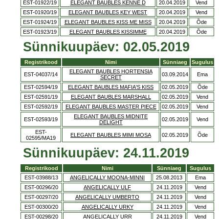
EST-01922/19
ELEGANT BAUBLES KENNE D
20.04.2019
Vend
EST-01920/19
ELEGANT BAUBLES KEY WEST
20.04.2019
Vend
EST-01924/19
ELEGANT BAUBLES KISS ME MISS
20.04.2019
Õde
EST-01923/19
ELEGANT BAUBLES KISSIMME
20.04.2019
Õde
Sünnikuupäev: 02.05.2019
Registrikood
Nimi
Sünniaeg
Sugulus
ELEGANT BAUBLES HORTENSIA
EST-04037/14
03.09.2014
Ema
SECRET
EST-02594/19
ELEGANT BAUBLES MAFIA'S KISS
02.05.2019
Õde
EST-02591/19
ELEGANT BAUBLES MARSHALL
02.05.2019
Vend
EST-02592/19
ELEGANT BAUBLES MASTER PIECE
02.05.2019
Vend
ELEGANT BAUBLES MIDNITE
EST-02593/19
02.05.2019
Vend
DELIGHT
EST-
ELEGANT BAUBLES MIMI MOSA
02.05.2019
Õde
02595/MA19
Sünnikuupäev: 24.11.2019
Registrikood
Nimi
Sünniaeg
Sugulus
EST-03988/13
ANGELICALLY MOONA-MINNI
25.08.2013
Ema
EST-00296/20
ANGELICALLY ULF
24.11.2019
Vend
EST-00297/20
ANGELICALLY UMBERTO
24.11.2019
Vend
EST-00300/20
ANGELICALLY URKY
24.11.2019
Vend
EST-00298/20
ANGELICALLY URR
24.11.2019
Vend