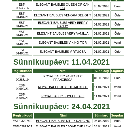
EST-
ELEGANT BAUBLES QUEEN OF CAN
18.07.2016
Ema
03630/16
DO
EST-
ELEGANT BAUBLES VENORA DELIGHT
01.02.2021
Õde
01484/21
EST-
ELEGANT BAUBLES VERY BERRY
01.02.2021
Õde
01487/21
CANDY
EST-
ELEGANT BAUBLES VERY VANILLA
01.02.2021
Õde
01485/21
EST-
ELEGANT BAUBLES VIKING TOR
01.02.2021
Vend
01488/21
EST-
ELEGANT BAUBLES VIRTUOSA
01.02.2021
Õde
01486/21
Sünnikuupäev: 11.04.2021
Registrikood
Nimi
Sünniaeg
Sugulus
EST-
ROYAL BALTIC FANTASTIC
01.11.2018
Ema
00283/19
FRANCESCA
EST-
ROYAL BALTIC JOYFUL JACKPOT
11.04.2021
Vend
02690/21
EST-
ROYAL BALTIC JOYFUL JAZZ
11.04.2021
Vend
02691/21
Sünnikuupäev: 24.04.2021
Registrikood
Nimi
Sünniaeg
Sugulus
EST-03227/19
ELEGANT BAUBLES NIFTY DANCING
05.06.2019
Ema
EST-02892/21
ELEGANT BAUBLES ABOVE THE LAW
24.04.2021
Vend