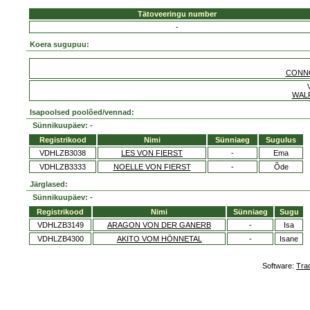
Tätoveeringu number
-
Koera sugupuu:
CONN
WAL
Isapoolsed poolõed/vennad:
Sünnikuupäev: -
Registrikood
Nimi
Sünniaeg
Sugulus
VDHLZB3038
LES VON FIERST
-
Ema
VDHLZB3333
NOELLE VON FIERST
-
Õde
Järglased:
Sünnikuupäev: -
Registrikood
Nimi
Sünniaeg
Sugu
VDHLZB3149
ARAGON VON DER GANERB
-
Isa
VDHLZB4300
AKITO VOM HÖNNETAL
-
Isane
Software:
Tra