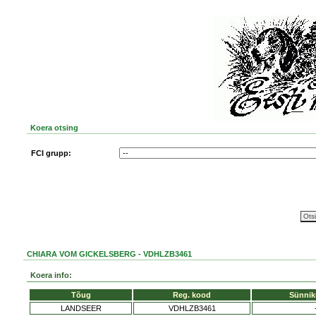
Koera otsing
FCI grupp:
CHIARA VOM GICKELSBERG - VDHLZB3461
Koera info:
Tõug
Reg. kood
Sünnik
LANDSEER
VDHLZB3461