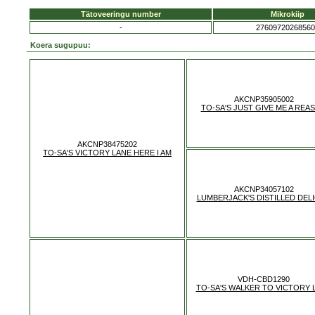
Tätoveeringu number
Mikrokiip
-
27609720268560
Koera sugupuu:
AKCNP35905002
TO-SA'S JUST GIVE ME A REA
AKCNP38475202
TO-SA'S VICTORY LANE HERE I AM
AKCNP34057102
LUMBERJACK'S DISTILLED DEL
VDH-CBD1290
TO-SA'S WALKER TO VICTORY 