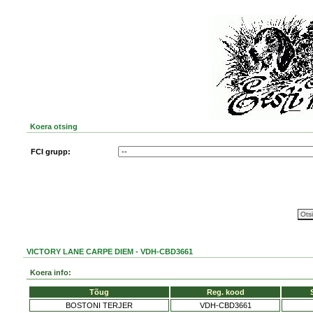
Koera otsing
FCI grupp:
VICTORY LANE CARPE DIEM - VDH-CBD3661
Koera info:
Tõug
Reg. kood
BOSTONI TERJER
VDH-CBD3661