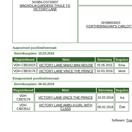
SHSB/LOS720837
MAGNOLIA GARDENS THULE TO
VICTORY LANE
SHSB654003
FORTHERINGHAY'S CARLOT
Isapoolsed poolõed/vennad:
Sünnikuupäev: 10.03.2016
Registrikood
Nimi
Sünniaeg
Sugulus
VDH-CBD2023
VICTORY LANE MAHU MINI MOUSE
25.05.2011
Ema
VDH-CBD3176
VICTORY LANE VINCE THE PRINCE
10.03.2016
Vend
Emapoolsed poolõed/vennad:
Sünnikuupäev: 06.02.2018
Registrikood
Nimi
Sünniaeg
Sugulus
VDH-
VICTORY LANE VINCE THE PRINCE
10.03.2016
Isa
CBD3176
VDH-
VICTORY LANE AMBU A GIRL WITH
06.02.2018
Õde
CBD3512
CLASS
Software:
Tra